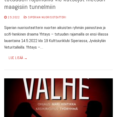
maagisiin tunnelmiin
2.5.2022
SIPERIAN NUORISOTEATTERI
Siperian nuorisoteatterin nuorten aikuisten ryhmän painostava ja
scifi-henkinen draama Yhteys – totuuden rajamailla on ensi-illassa
lauantaina 14.5.2022 klo 19 Kulttuuriklubi Siperiassa, Jyväskylän
Veturitalleilla. Yhteys –…
LUE LISÄÄ →