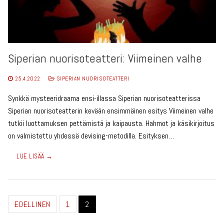
Siperian nuorisoteatteri: Viimeinen valhe
25.4.2022
SIPERIAN NUORISOTEATTERI
Synkkä mysteeridraama ensi-illassa Siperian nuorisoteatterissa
Siperian nuorisoteatterin kevään ensimmäinen esitys Viimeinen valhe
tutkii luottamuksen pettämistä ja kaipausta. Hahmot ja käsikirjoitus
on valmistettu yhdessä devising-metodilla. Esityksen…
LUE LISÄÄ →
Artikkelien
EDELLINEN
1
2
sivutus