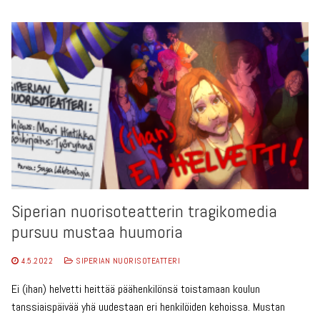
Siperian nuorisoteatterin tragikomedia
pursuu mustaa huumoria
4.5.2022
SIPERIAN NUORISOTEATTERI
Ei (ihan) helvetti heittää päähenkilönsä toistamaan koulun
tanssiaispäivää yhä uudestaan eri henkilöiden kehoissa. Mustan