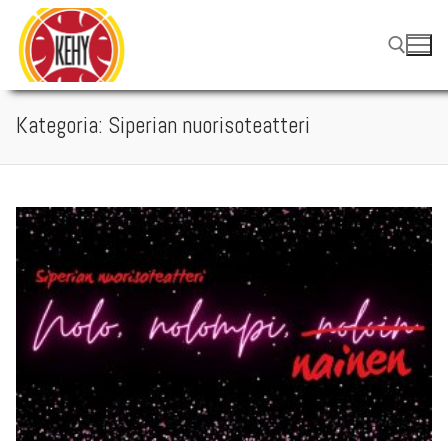
Hyppää
sisältöön
Kategoria:
Siperian nuorisoteatteri
Hae: