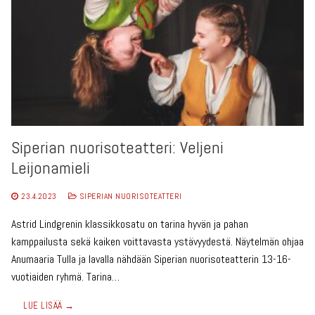
Siperian nuorisoteatteri: Veljeni
Leijonamieli
23.4.2023
SIPERIAN NUORISOTEATTERI
Astrid Lindgrenin klassikkosatu on tarina hyvän ja pahan
kamppailusta sekä kaiken voittavasta ystävyydestä. Näytelmän ohjaa
Anumaaria Tulla ja lavalla nähdään Siperian nuorisoteatterin 13-16-
vuotiaiden ryhmä. Tarina…
LUE LISÄÄ →