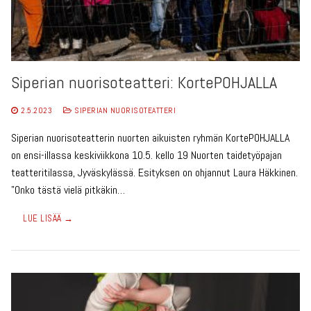
Siperian nuorisoteatteri: KortePOHJALLA
2.5.2023
SIPERIAN NUORISOTEATTERI
Siperian nuorisoteatterin nuorten aikuisten ryhmän KortePOHJALLA
on ensi-illassa keskiviikkona 10.5. kello 19 Nuorten taidetyöpajan
teatteritilassa, Jyväskylässä. Esityksen on ohjannut Laura Häkkinen.
”Onko tästä vielä pitkäkin…
LUE LISÄÄ →