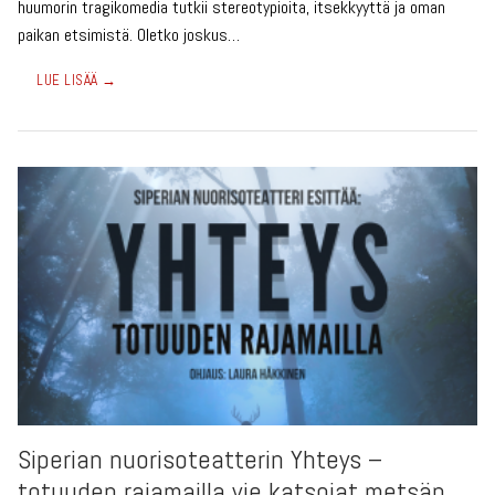
huumorin tragikomedia tutkii stereotypioita, itsekkyyttä ja oman
paikan etsimistä. Oletko joskus…
LUE LISÄÄ →
Siperian nuorisoteatterin Yhteys –
totuuden rajamailla vie katsojat metsän