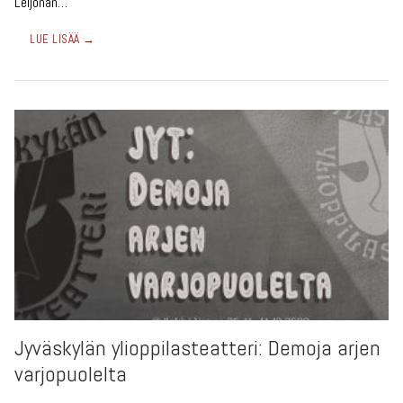
Leijonan…
LUE LISÄÄ →
Jyväskylän ylioppilasteatteri: Demoja arjen
varjopuolelta