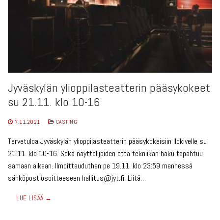
Jyväskylän ylioppilasteatterin pääsykokeet
su 21.11. klo 10-16
7.11.2021
CASTING
Tervetuloa Jyväskylän ylioppilasteatterin pääsykokeisiin Ilokivelle su
21.11. klo 10-16. Sekä näyttelijöiden että tekniikan haku tapahtuu
samaan aikaan. Ilmoittauduthan pe 19.11. klo 23:59 mennessä
sähköpostiosoitteeseen hallitus@jyt.fi. Liitä…
LUE LISÄÄ →