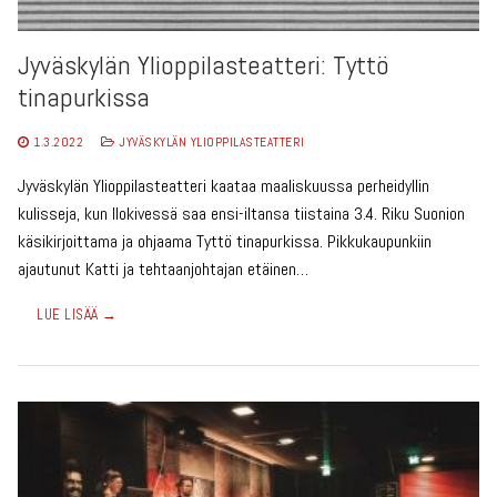
Jyväskylän Ylioppilasteatteri: Tyttö
tinapurkissa
1.3.2022
JYVÄSKYLÄN YLIOPPILASTEATTERI
Jyväskylän Ylioppilasteatteri kaataa maaliskuussa perheidyllin
kulisseja, kun Ilokivessä saa ensi-iltansa tiistaina 3.4. Riku Suonion
käsikirjoittama ja ohjaama Tyttö tinapurkissa. Pikkukaupunkiin
ajautunut Katti ja tehtaanjohtajan etäinen…
LUE LISÄÄ →