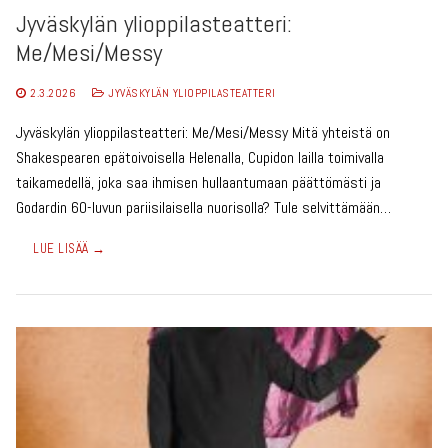
Jyväskylän ylioppilasteatteri:
Me/Mesi/Messy
2.3.2026
JYVÄSKYLÄN YLIOPPILASTEATTERI
Jyväskylän ylioppilasteatteri: Me/Mesi/Messy Mitä yhteistä on
Shakespearen epätoivoisella Helenalla, Cupidon lailla toimivalla
taikamedellä, joka saa ihmisen hullaantumaan päättömästi ja
Godardin 60-luvun pariisilaisella nuorisolla? Tule selvittämään…
LUE LISÄÄ →