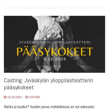
Casting: Jyväskylän ylioppilasteatterin
pääsykokeet
16.10.2024
CASTING
Oletko jo kuullut? Vuoden paras mahdollisuus on nyt edessäsi: