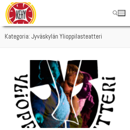
Hyppää
sisältöön
Kategoria:
Jyväskylän Ylioppilasteatteri
Hae: