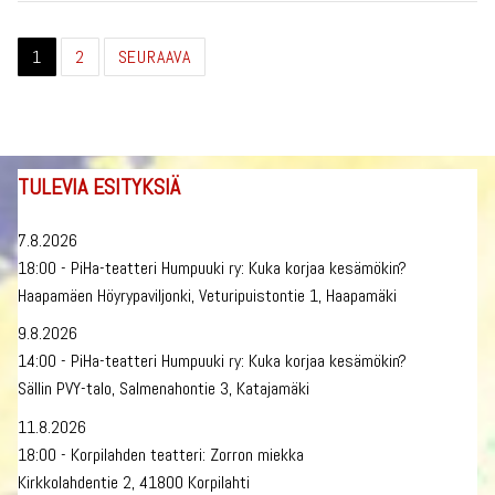
Artikkelien
1
2
SEURAAVA
sivutus
TULEVIA ESITYKSIÄ
7.8.2026
18:00 - PiHa-teatteri Humpuuki ry: Kuka korjaa kesämökin?
Haapamäen Höyrypaviljonki, Veturipuistontie 1, Haapamäki
9.8.2026
14:00 - PiHa-teatteri Humpuuki ry: Kuka korjaa kesämökin?
Sällin PVY-talo, Salmenahontie 3, Katajamäki
11.8.2026
18:00 - Korpilahden teatteri: Zorron miekka
Kirkkolahdentie 2, 41800 Korpilahti