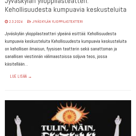
Jyväskylän ylioppilasteatteri:
Kehollisuudesta kumpuavia keskusteluita
2.3.2024
JYVÄSKYLÄN YLIOPPILASTEATTERI
Jyväskylän ylioppilasteatteri ylpeänä esittää: Kehollisuudesta
kumpuavia keskusteluita Kehollisuudesta kumpuavia keskusteluita
on kehollisen ilmaisun, fyysisen teatterin sekä sanattoman ja
sanallisen viestinnän välimaastoissa soljuva teos, jossa
käsitellään…
LUE LISÄÄ →