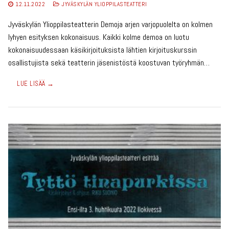
12.11.2022
JYVÄSKYLÄN YLIOPPILASTEATTERI
Jyväskylän Ylioppilasteatterin Demoja arjen varjopuolelta on kolmen
lyhyen esityksen kokonaisuus. Kaikki kolme demoa on luotu
kokonaisuudessaan käsikirjoituksista lähtien kirjoituskurssin
osallistujista sekä teatterin jäsenistöstä koostuvan työryhmän…
LUE LISÄÄ →