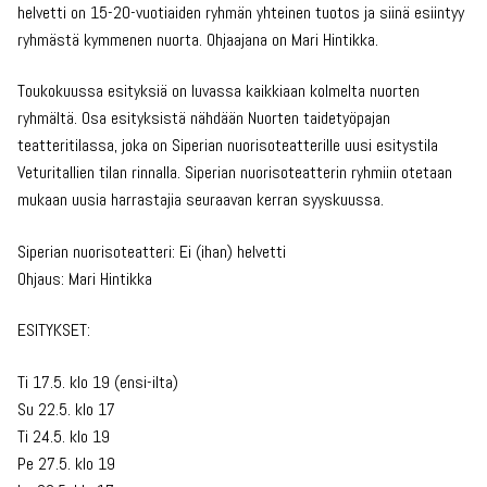
helvetti on 15-20-vuotiaiden ryhmän yhteinen tuotos ja siinä esiintyy
ryhmästä kymmenen nuorta. Ohjaajana on Mari Hintikka.
Toukokuussa esityksiä on luvassa kaikkiaan kolmelta nuorten
ryhmältä. Osa esityksistä nähdään Nuorten taidetyöpajan
teatteritilassa, joka on Siperian nuorisoteatterille uusi esitystila
Veturitallien tilan rinnalla. Siperian nuorisoteatterin ryhmiin otetaan
mukaan uusia harrastajia seuraavan kerran syyskuussa.
Siperian nuorisoteatteri: Ei (ihan) helvetti
Ohjaus: Mari Hintikka
ESITYKSET:
Ti 17.5. klo 19 (ensi-ilta)
Su 22.5. klo 17
Ti 24.5. klo 19
Pe 27.5. klo 19