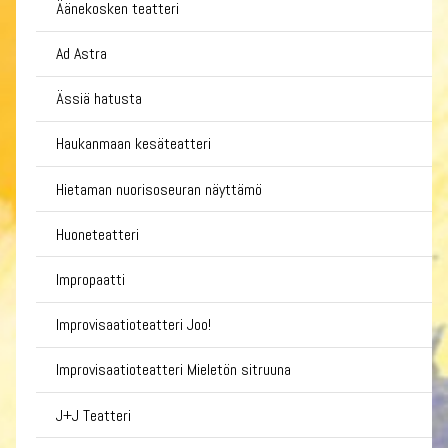
Äänekosken teatteri
Ad Astra
Ässiä hatusta
Haukanmaan kesäteatteri
Hietaman nuorisoseuran näyttämö
Huoneteatteri
Impropaatti
Improvisaatioteatteri Joo!
Improvisaatioteatteri Mieletön sitruuna
J+J Teatteri