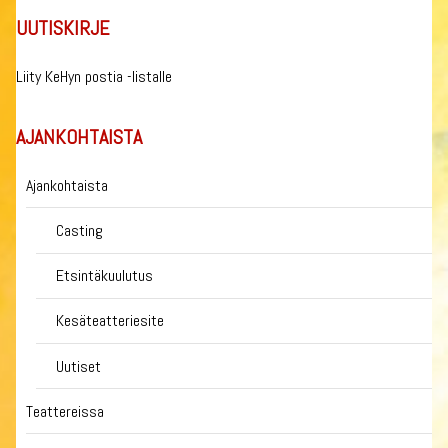
UUTISKIRJE
Liity KeHyn postia -listalle
AJANKOHTAISTA
Ajankohtaista
Casting
Etsintäkuulutus
Kesäteatteriesite
Uutiset
Teattereissa