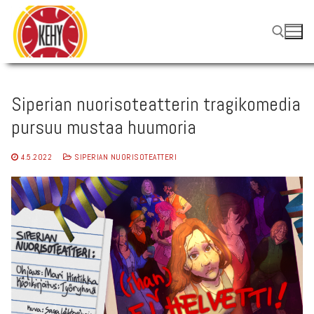
Hyppää
sisältöön
Hae:
Siperian nuorisoteatterin tragikomedia
pursuu mustaa huumoria
4.5.2022
SIPERIAN NUORISOTEATTERI