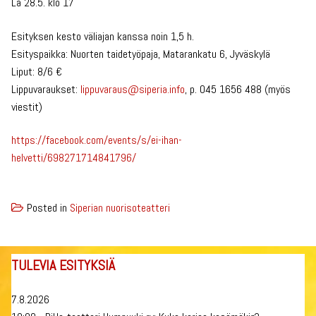
La 28.5. klo 17
Esityksen kesto väliajan kanssa noin 1,5 h.
Esityspaikka: Nuorten taidetyöpaja, Matarankatu 6, Jyväskylä
Liput: 8/6 €
Lippuvaraukset:
lippuvaraus@siperia.info
, p. 045 1656 488 (myös
viestit)
https://facebook.com/events/s/ei-ihan-
helvetti/698271714841796/
Posted in
Siperian nuorisoteatteri
TULEVIA ESITYKSIÄ
7.8.2026