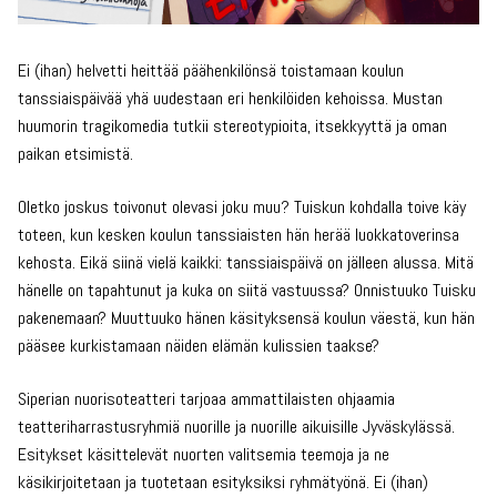
Ei (ihan) helvetti heittää päähenkilönsä toistamaan koulun
tanssiaispäivää yhä uudestaan eri henkilöiden kehoissa. Mustan
huumorin tragikomedia tutkii stereotypioita, itsekkyyttä ja oman
paikan etsimistä.
Oletko joskus toivonut olevasi joku muu? Tuiskun kohdalla toive käy
toteen, kun kesken koulun tanssiaisten hän herää luokkatoverinsa
kehosta. Eikä siinä vielä kaikki: tanssiaispäivä on jälleen alussa. Mitä
hänelle on tapahtunut ja kuka on siitä vastuussa? Onnistuuko Tuisku
pakenemaan? Muuttuuko hänen käsityksensä koulun väestä, kun hän
pääsee kurkistamaan näiden elämän kulissien taakse?
Siperian nuorisoteatteri tarjoaa ammattilaisten ohjaamia
teatteriharrastusryhmiä nuorille ja nuorille aikuisille Jyväskylässä.
Esitykset käsittelevät nuorten valitsemia teemoja ja ne
käsikirjoitetaan ja tuotetaan esityksiksi ryhmätyönä. Ei (ihan)