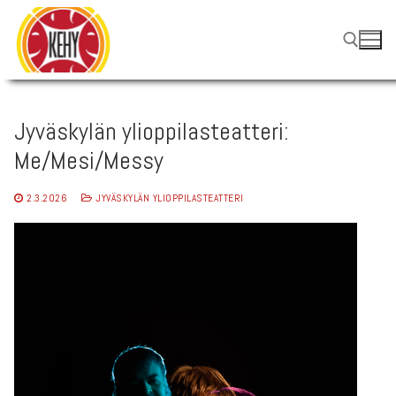
Hyppää
sisältöön
Hae:
Jyväskylän ylioppilasteatteri:
Me/Mesi/Messy
2.3.2026
JYVÄSKYLÄN YLIOPPILASTEATTERI