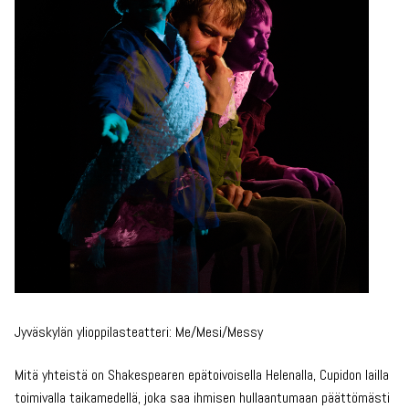
Jyväskylän ylioppilasteatteri: Me/Mesi/Messy
Mitä yhteistä on Shakespearen epätoivoisella Helenalla, Cupidon lailla
toimivalla taikamedellä, joka saa ihmisen hullaantumaan päättömästi