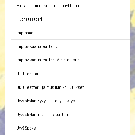
Hietaman nuorisoseuran näyttämö
Huoneteatteri
Impropaatti
Improvisaatioteatteri Joo!
Improvisaatioteatteri Mieletön sitruuna
J+J Teatteri
JKO Teatteri- ja musiikin koulutukset
Jyväskylän Nykyteatteriyhdistys
Jyväskylän Ylioppilasteatteri
JyväSpeksi