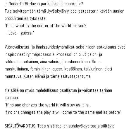
ja Godardin 60-luvun pariisilaisella nuorisolla?
Tule selvittämään tämä Jyväskylän ylioppilasteatterin kevään uusien
produktion esityksestä.
”Paul, what is the center of the world for you?
– Love, I guess.”
Vuorovaikutus- ja ihmissuhdedynamiikat sekä niiden sotkuisuus ovat
inspiroineet ryhmäprosessia. Prosessi on ollut pelon- ja
rakkaudensekainen, aina valmis ja keskeneräinen. Se on
maskuliininen, feminiininen, queer, kesäöinen, talviuninen, alati
muuttuva. Kuten elämä ja tämä esitystapahtuma.
Yleisöllä on myös mahdollisuus osallistua ja vaikuttaa tarinan
kulkuun.
”If no one changes the world it will stay as it is,
if no one changes the play it will come to the same end as before”
SISÄLTÖVAROITUS: Teos sisältää lähisuhdeväkivaltaa sisältäviä