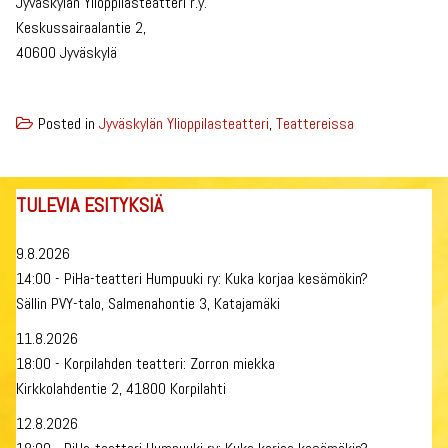
Jyväskylän Ylioppilasteatteri r.y.
Keskussairaalantie 2,
40600 Jyväskylä
Posted in
Jyväskylän Ylioppilasteatteri
,
Teattereissa
TULEVIA ESITYKSIÄ
9.8.2026
14:00 - PiHa-teatteri Humpuuki ry: Kuka korjaa kesämökin?
Sällin PVY-talo, Salmenahontie 3, Katajamäki
11.8.2026
18:00 - Korpilahden teatteri: Zorron miekka
Kirkkolahdentie 2, 41800 Korpilahti
12.8.2026