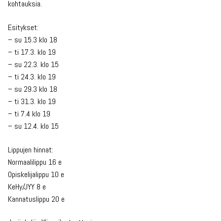
kohtauksia.
Esitykset:
– su 15.3 klo 18
– ti 17.3. klo 19
– su 22.3. klo 15
– ti 24.3. klo 19
– su 29.3 klo 18
– ti 31.3. klo 19
– ti 7.4 klo 19
– su 12.4. klo 15
Lippujen hinnat:
Normaalilippu 16 e
Opiskelijalippu 10 e
KeHy/JYY 8 e
Kannatuslippu 20 e