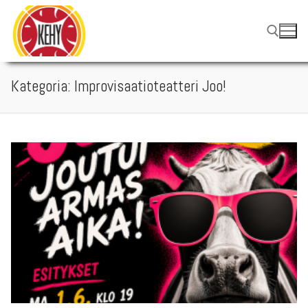
Hyppää
sisältöön
Kategoria:
Improvisaatioteatteri Joo!
Hae: