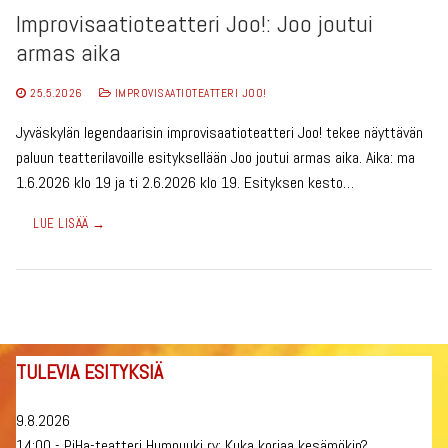
Improvisaatioteatteri Joo!: Joo joutui
armas aika
25.5.2026
IMPROVISAATIOTEATTERI JOO!
Jyväskylän legendaarisin improvisaatioteatteri Joo! tekee näyttävän
paluun teatterilavoille esityksellään Joo joutui armas aika. Aika: ma
1.6.2026 klo 19 ja ti 2.6.2026 klo 19. Esityksen kesto…
LUE LISÄÄ →
TULEVIA ESITYKSIÄ
9.8.2026
14:00 - PiHa-teatteri Humpuuki ry: Kuka korjaa kesämökin?