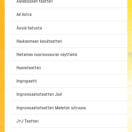
Äänekosken teatteri
Ad Astra
Ässiä hatusta
Haukanmaan kesäteatteri
Hietaman nuorisoseuran näyttämö
Huoneteatteri
Impropaatti
Improvisaatioteatteri Joo!
Improvisaatioteatteri Mieletön sitruuna
J+J Teatteri