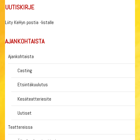
UUTISKIRJE
Liity KeHyn postia -listalle
AJANKOHTAISTA
Ajankohtaista
Casting
Etsintäkuulutus
Kesäteatteriesite
Uutiset
Teattereissa