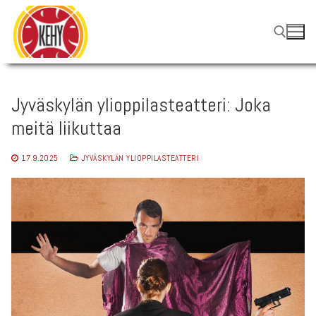
Hyppää
sisältöön
Hae:
Jyväskylän ylioppilasteatteri: Joka
meitä liikuttaa
17.9.2025
JYVÄSKYLÄN YLIOPPILASTEATTERI