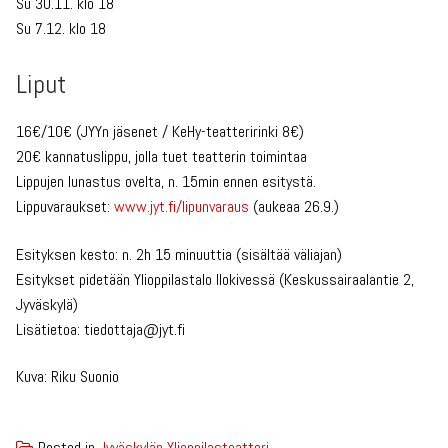
Su 30.11. klo 18
Su 7.12. klo 18
Liput
16€/10€ (JYYn jäsenet / KeHy-teatteririnki 8€)
20€ kannatuslippu, jolla tuet teatterin toimintaa
Lippujen lunastus ovelta, n. 15min ennen esitystä.
Lippuvaraukset:
www.jyt.fi/lipunvaraus
(aukeaa 26.9.)
Esityksen kesto: n. 2h 15 minuuttia (sisältää väliajan)
Esitykset pidetään Ylioppilastalo Ilokivessä (Keskussairaalantie 2,
Jyväskylä)
Lisätietoa: tiedottaja@jyt.fi
Kuva: Riku Suonio
Posted in
Jyväskylän Ylioppilasteatteri