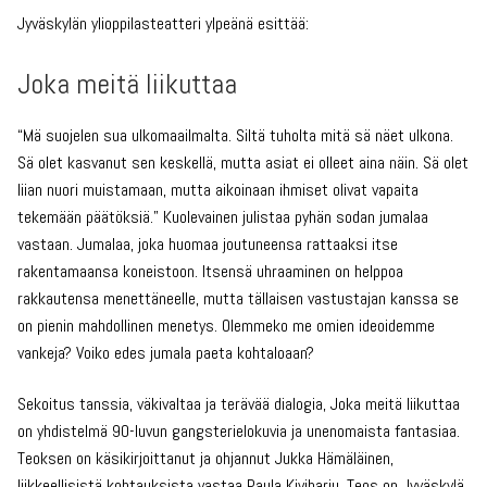
Jyväskylän ylioppilasteatteri ylpeänä esittää:
Joka meitä liikuttaa
“Mä suojelen sua ulkomaailmalta. Siltä tuholta mitä sä näet ulkona.
Sä olet kasvanut sen keskellä, mutta asiat ei olleet aina näin. Sä olet
liian nuori muistamaan, mutta aikoinaan ihmiset olivat vapaita
tekemään päätöksiä.” Kuolevainen julistaa pyhän sodan jumalaa
vastaan. Jumalaa, joka huomaa joutuneensa rattaaksi itse
rakentamaansa koneistoon. Itsensä uhraaminen on helppoa
rakkautensa menettäneelle, mutta tällaisen vastustajan kanssa se
on pienin mahdollinen menetys. Olemmeko me omien ideoidemme
vankeja? Voiko edes jumala paeta kohtaloaan?
Sekoitus tanssia, väkivaltaa ja terävää dialogia, Joka meitä liikuttaa
on yhdistelmä 90-luvun gangsterielokuvia ja unenomaista fantasiaa.
Teoksen on käsikirjoittanut ja ohjannut Jukka Hämäläinen,
liikkeellisistä kohtauksista vastaa Paula Kiviharju. Teos on Jyväskylä