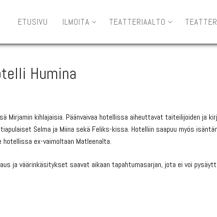
ETUSIVU
ILMOITA
TEATTERIAALTO
TEATTER
telli Humina
irjamin kihlajaisia. Päänvaivaa hotellissa aiheuttavat taiteilijoiden ja kirja
tiapulaiset Selma ja Miina sekä Feliks-kissa. Hotelliin saapuu myös isäntä
ee hotellissa ex-vaimoltaan Matleenalta.
kkaus ja väärinkäsitykset saavat aikaan tapahtumasarjan, jota ei voi pysäytt