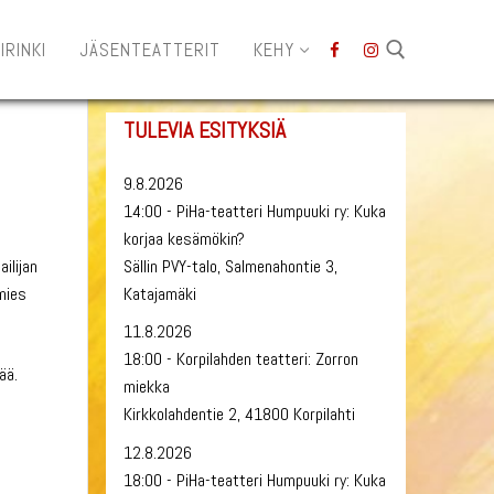
IRINKI
JÄSENTEATTERIT
KEHY
TULEVIA ESITYKSIÄ
Hae:
9.8.2026
14:00 - PiHa-teatteri Humpuuki ry: Kuka
korjaa kesämökin?
Sällin PVY-talo, Salmenahontie 3,
ilijan
Katajamäki
mies
11.8.2026
18:00 - Korpilahden teatteri: Zorron
ää.
miekka
Kirkkolahdentie 2, 41800 Korpilahti
12.8.2026
18:00 - PiHa-teatteri Humpuuki ry: Kuka