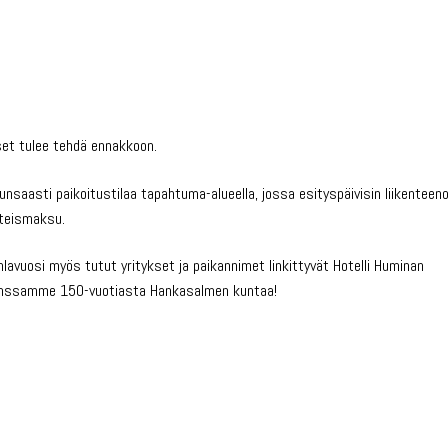
et tulee tehdä ennakkoon.
nsaasti paikoitustilaa tapahtuma-alueella, jossa esityspäivisin liikenteeno
äteismaksu.
vuosi myös tutut yritykset ja paikannimet linkittyvät Hotelli Huminan
 kanssamme 150-vuotiasta Hankasalmen kuntaa!