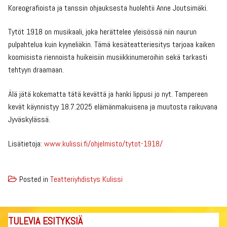
Koreografioista ja tanssin ohjauksesta huolehtii Anne Joutsimäki.
Tytöt 1918 on musikaali, joka herättelee yleisössä niin naurun
pulpahtelua kuin kyyneliäkin. Tämä kesäteatteriesitys tarjoaa kaiken
koomisista riennoista huikeisiin musiikkinumeroihin sekä tarkasti
tehtyyn draamaan.
Älä jätä kokematta tätä kevättä ja hanki lippusi jo nyt. Tampereen
kevät käynnistyy 18.7.2025 elämänmakuisena ja muutosta raikuvana
Jyväskylässä.
Lisätietoja:
www.kulissi.fi/ohjelmisto/tytot-1918/
Posted in
Teatteriyhdistys Kulissi
TULEVIA ESITYKSIÄ