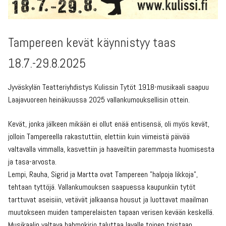
Tampereen kevät käynnistyy taas
18.7.-29.8.2025
Jyväskylän Teatteriyhdistys Kulissin Tytöt 1918-musikaali saapuu
Laajavuoreen heinäkuussa 2025 vallankumouksellisin ottein.
Kevät, jonka jälkeen mikään ei ollut enää entisensä, oli myös kevät,
jolloin Tampereella rakastuttiin, elettiin kuin viimeistä päivää
valtavalla vimmalla, kasvettiin ja haaveiltiin paremmasta huomisesta
ja tasa-arvosta.
Lempi, Rauha, Sigrid ja Martta ovat Tampereen ”halpoja likkoja”,
tehtaan tyttöjä. Vallankumouksen saapuessa kaupunkiin tytöt
tarttuvat aseisiin, vetävät jalkaansa housut ja luottavat maailman
muutokseen muiden tamperelaisten tapaan verisen kevään keskellä.
Musikaalin valtava hahmokirjo taluttaa lavalle toinen toistaan