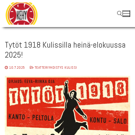
Hyppää
sisältöön
Hae:
Tytöt 1918 Kulissilla heinä-elokuussa
2025!
10.7.2025
TEATTERIYHDISTYS KULISSI