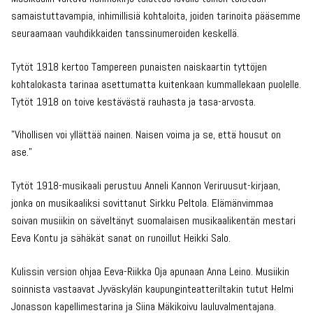
samaistuttavampia, inhimillisiä kohtaloita, joiden tarinoita pääsemme
seuraamaan vauhdikkaiden tanssinumeroiden keskellä.
Tytöt 1918 kertoo Tampereen punaisten naiskaartin tyttöjen
kohtalokasta tarinaa asettumatta kuitenkaan kummallekaan puolelle.
Tytöt 1918 on toive kestävästä rauhasta ja tasa-arvosta.
”Vihollisen voi yllättää nainen. Naisen voima ja se, että housut on
ase.”
Tytöt 1918-musikaali perustuu Anneli Kannon Veriruusut-kirjaan,
jonka on musikaaliksi sovittanut Sirkku Peltola. Elämänvimmaa
soivan musiikin on säveltänyt suomalaisen musikaalikentän mestari
Eeva Kontu ja sähäkät sanat on runoillut Heikki Salo.
Kulissin version ohjaa Eeva-Riikka Oja apunaan Anna Leino. Musiikin
soinnista vastaavat Jyväskylän kaupunginteatteriltakin tutut Helmi
Jonasson kapellimestarina ja Siina Mäkikoivu lauluvalmentajana.