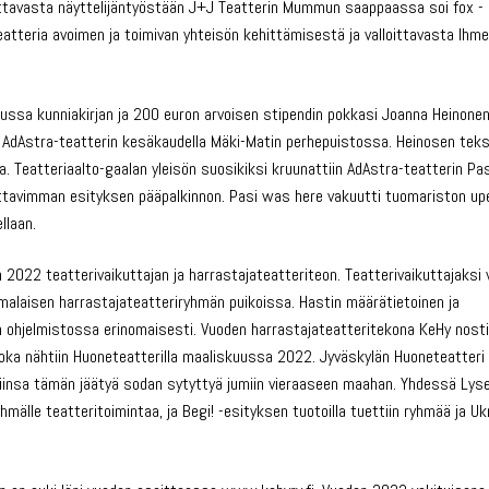
aikuttavasta näyttelijäntyöstään J+J Teatterin Mummun saappaassa soi fox -
teatteria avoimen ja toimivan yhteisön kehittämisestä ja valloittavasta Ih
lussa kunniakirjan ja 200 euron arvoisen stipendin pokkasi Joanna Heinone
in AdAstra-teatterin kesäkaudella Mäki-Matin perhepuistossa. Heinosen tek
pa. Teatteriaalto-gaalan yleisön suosikiksi kruunattiin AdAstra-teatterin P
kuttavimman esityksen pääpalkinnon. Pasi was here vakuutti tuomariston upe
llaan.
022 teatterivaikuttajan ja harrastajateatteriteon. Teatterivaikuttajaksi va
omalaisen harrastajateatteriryhmän puikoissa. Hastin määrätietoinen ja
en ohjelmistossa erinomaisesti. Vuoden harrastajateatteritekona KeHy nosti
joka nähtiin Huoneteatterilla maaliskuussa 2022. Jyväskylän Huoneteatteri 
iviinsa tämän jäätyä sodan sytyttyä jumiin vieraaseen maahan. Yhdessä Lys
hmälle teatteritoimintaa, ja Begi! -esityksen tuotoilla tuettiin ryhmää ja Uk