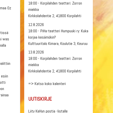
18:00 - Korpilahden teatteri: Zorron
memaa Oz
miekka
Kirkkolahdentie 2, 41800 Korpilahti
12.8.2026
n
18:00 - PiHa-teatteri Humpuuki ry: Kuka
stissä
korjaa kesämökin?
asi was
Kulttuuritalo Kimara, Koulutie 3, Keuruu
alla
13.8.2026
18:00 - Korpilahden teatteri: Zorron
littiin
miekka
Kirkkolahdentie 2, 41800 Korpilahti
 esiin
otti
=>
Katso koko kalenteri
eon
rainaa
UUTISKIRJE
Liity KeHyn postia -listalle