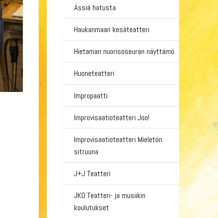
Ässiä hatusta
Haukanmaan kesäteatteri
Hietaman nuorisoseuran näyttämö
Huoneteatteri
Impropaatti
Improvisaatioteatteri Joo!
Improvisaatioteatteri Mieletön
sitruuna
J+J Teatteri
JKO Teatteri- ja musiikin
koulutukset