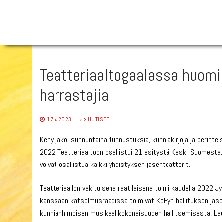
Hyppää
sisältöön
Teatteriaaltogaalassa huomioi
harrastajia
17.4.2023
UUTISET
Kehy jakoi sunnuntaina tunnustuksia, kunniakirjoja ja perinte
2022 Teatteriaaltoon osallistui 21 esitystä Keski-Suomesta.
voivat osallistua kaikki yhdistyksen jäsenteatterit.
Teatteriaallon vakituisena raatilaisena toimi kaudella 2022 Jy
kanssaan katselmusraadissa toimivat KeHyn hallituksen jäsen
kunnianhimoisen musikaalikokonaisuuden hallitsemisesta, Lauka