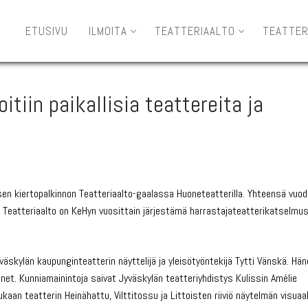
ETUSIVU
ILMOITA
TEATTERIAALTO
TEATTER
tiin paikallisia teattereita ja
isen kiertopalkinnon Teatteriaalto-gaalassa Huoneteatterilla. Yhteensä vuo
 Teatteriaalto on KeHyn vuosittain järjestämä harrastajateatterikatselmus
väskylän kaupunginteatterin näyttelijä ja yleisötyöntekijä Tytti Vänskä. Hä
et. Kunniamainintoja saivat Jyväskylän teatteriyhdistys Kulissin Amélie
an teatterin Heinähattu, Vilttitossu ja Littoisten riiviö näytelmän visuaa