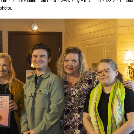
en on auki läpi vuoden osoitteessa www.kehyry.fi. Vuoden 2023 vakituisena
skelta.