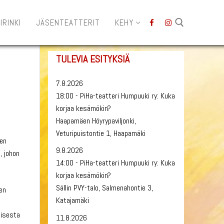
IRINKI
JÄSENTEATTERIT
KEHY
TULEVIA ESITYKSIÄ
Hae:
7.8.2026
18:00 - PiHa-teatteri Humpuuki ry: Kuka
korjaa kesämökin?
Haapamäen Höyrypaviljonki,
Veturipuistontie 1, Haapamäki
den
9.8.2026
, johon
14:00 - PiHa-teatteri Humpuuki ry: Kuka
korjaa kesämökin?
Sällin PVY-talo, Salmenahontie 3,
nen
Katajamäki
lisesta
11.8.2026