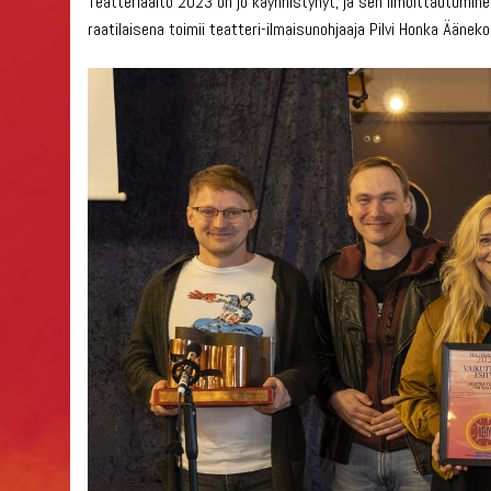
Teatteriaalto 2023 on jo käynnistynyt, ja sen ilmoittautumin
raatilaisena toimii teatteri-ilmaisunohjaaja Pilvi Honka Ääneko