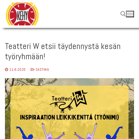
Hyppää
sisältöön
Hae:
Teatteri W etsii täydennystä kesän
työryhmään!
11.6.2025
CASTING