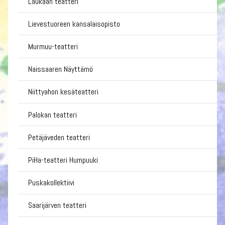
Laukaan teatteri
Lievestuoreen kansalaisopisto
Murmuu-teatteri
Naissaaren Näyttämö
Niittyahon kesäteatteri
Palokan teatteri
Petäjäveden teatteri
PiHa-teatteri Humpuuki
Puskakollektiivi
Saarijärven teatteri