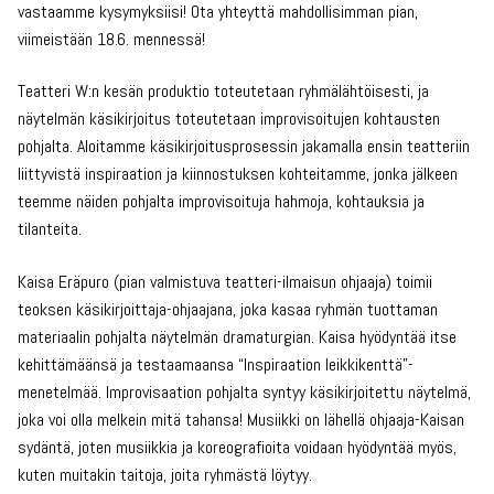
vastaamme kysymyksiisi! Ota yhteyttä mahdollisimman pian,
viimeistään 18.6. mennessä!
Teatteri W:n kesän produktio toteutetaan ryhmälähtöisesti, ja
näytelmän käsikirjoitus toteutetaan improvisoitujen kohtausten
pohjalta. Aloitamme käsikirjoitusprosessin jakamalla ensin teatteriin
liittyvistä inspiraation ja kiinnostuksen kohteitamme, jonka jälkeen
teemme näiden pohjalta improvisoituja hahmoja, kohtauksia ja
tilanteita.
Kaisa Eräpuro (pian valmistuva teatteri-ilmaisun ohjaaja) toimii
teoksen käsikirjoittaja-ohjaajana, joka kasaa ryhmän tuottaman
materiaalin pohjalta näytelmän dramaturgian. Kaisa hyödyntää itse
kehittämäänsä ja testaamaansa “Inspiraation leikkikenttä”-
menetelmää. Improvisaation pohjalta syntyy käsikirjoitettu näytelmä,
joka voi olla melkein mitä tahansa! Musiikki on lähellä ohjaaja-Kaisan
sydäntä, joten musiikkia ja koreografioita voidaan hyödyntää myös,
kuten muitakin taitoja, joita ryhmästä löytyy.