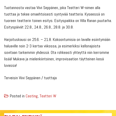
Tuotannosta vastaa Viivi Seppänen, joka Teatteri W-nimen alla
tuottaa ja tekee omaehtoisesti syntyvää teatteria. Kyseessä on
tuoreen teatterin toinen esitys. Esityspaikka on Villa Ranan puutarha.
Esityspäivät 22.8., 24.8., 26.8., 28.8. ja 30.8.
Harjoituskausi on 25.6. – 21.8. Kokoontumisia on lavalle esiintymään
haluaville noin 2-3 kertaa viikossa, ja esimerkiksi kellonajoista
sovitaan tarkemmin yhdessä. Ota rohkeasti yhteyttä niin kerromme
lisää! Mukava ja mielenkiintoinen, improvisaation täytteinen kesä
luvassa!
Terveisin Viivi Seppänen / tuottaja
Posted in
Casting
,
Teatteri W