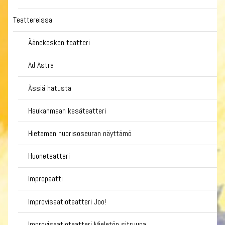
Teattereissa
Äänekosken teatteri
Ad Astra
Ässiä hatusta
Haukanmaan kesäteatteri
Hietaman nuorisoseuran näyttämö
Huoneteatteri
Impropaatti
Improvisaatioteatteri Joo!
Improvisaatioteatteri Mieletön sitruuna