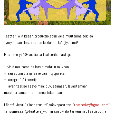
Teatteri W:n kesän produktio etsii vielä muutamaa tekijää
työryhmään ”Inspiraation leikkikenttä” (työnimi)!
Etsimme yli 18-vuotiaita teatteriharrastajia:
– vielä muutama esiintyjä mahtuu mukaan!
– äänisuunnittelija säveltäjän työpariksi
– korografi / tanssija
– lavan taakse lisävoimaa: puvustamaan, lavastamaan,
maskeeraamaan tai somea tekemään!
Lähetä viesti “Kiinnostunut!” sähköpostitse “
teatteriw@gmail.com
”
tai somessa @teatteri_w, niin saat vielä tarkemmat lisätiedot ja