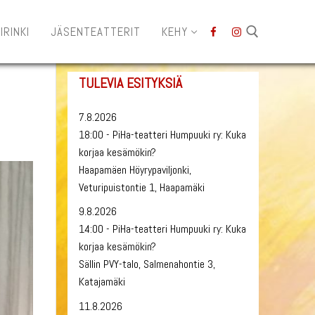
IRINKI
JÄSENTEATTERIT
KEHY
TULEVIA ESITYKSIÄ
Hae:
7.8.2026
18:00 - PiHa-teatteri Humpuuki ry: Kuka
korjaa kesämökin?
Haapamäen Höyrypaviljonki,
Veturipuistontie 1, Haapamäki
9.8.2026
14:00 - PiHa-teatteri Humpuuki ry: Kuka
korjaa kesämökin?
Sällin PVY-talo, Salmenahontie 3,
Katajamäki
11.8.2026