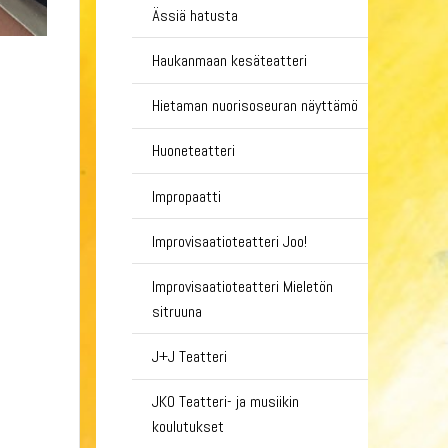
Ässiä hatusta
Haukanmaan kesäteatteri
Hietaman nuorisoseuran näyttämö
Huoneteatteri
Impropaatti
Improvisaatioteatteri Joo!
Improvisaatioteatteri Mieletön
sitruuna
J+J Teatteri
JKO Teatteri- ja musiikin
koulutukset