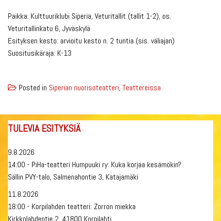
Paikka: Kulttuuriklubi Siperia, Veturitallit (tallit 1-2), os.
Veturitallinkatu 6, Jyväskylä
Esityksen kesto: arvioitu kesto n. 2 tuntia (sis. väliajan)
Suositusikäraja: K-13
Posted in
Siperian nuorisoteatteri
,
Teattereissa
TULEVIA ESITYKSIÄ
9.8.2026
14:00 - PiHa-teatteri Humpuuki ry: Kuka korjaa kesämökin?
Sällin PVY-talo, Salmenahontie 3, Katajamäki
11.8.2026
18:00 - Korpilahden teatteri: Zorron miekka
Kirkkolahdentie 2, 41800 Korpilahti