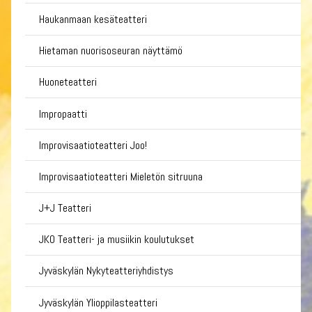
Haukanmaan kesäteatteri
Hietaman nuorisoseuran näyttämö
Huoneteatteri
Impropaatti
Improvisaatioteatteri Joo!
Improvisaatioteatteri Mieletön sitruuna
J+J Teatteri
JKO Teatteri- ja musiikin koulutukset
Jyväskylän Nykyteatteriyhdistys
Jyväskylän Ylioppilasteatteri