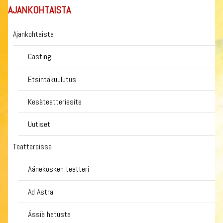
AJANKOHTAISTA
Ajankohtaista
Casting
Etsintäkuulutus
Kesäteatteriesite
Uutiset
Teattereissa
Äänekosken teatteri
Ad Astra
Ässiä hatusta