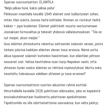
Siperian nuorisoteatteri: ELÄINTILA
”Neljä jalkaa hyvä, kaksi jalkaa paha”
Pehkosen maatilalla kesällä 1945 eläimet ovat kyllästyneet siihen,
miten tilan isäntä Joonas heitä kohtelee. Ihminen on riistänyt heiltä
kaiken – jopa kuoleman. Eläimet päättävät nousta vastustamaan
Joonaksen hirmuvaltaa ja tekevät yhdessä vallankumouksen. “Tila on
nyt meijän, yksin meijän.”
Uusi eläinten yhteiskunta rakentuu seitsemän säännön varaan, joista
tärkein julistaa kaikkien eläinten olevan tasa-arvoisia. Nämä uutta
alkua lupaavat säännöt kuitenkin haastetaan, kun eläintilan johtoon
nousevat siat. Valtaa havitteleva nuori karju Napoleon vaatii, että
yhteisen hyvän vuoksi eläinten on tehtävä myönnytyksiä. Mutta onko
tavoiteltu tulevaisuus edelleen yhteinen ja tasa-arvoinen?
Siperian nuorisoteatterin nuorten aikuisten ryhmä esittää
Veturitalleilla keväällä 2026 poliittisen eläinsadun, joka on kepeästä
ensivaikutelmastaan huolimatta pelottavan ajankohtainen.
Tapahtumilla voi olla odottamattomia seurauksia, kun valta päätyy