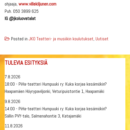
ohjaaja,
www.villekiljunen.com
Puh. 050 3899 625
IG @jkoluovatalat
Posted in
JKO Teatteri- ja musiikin koulutukset
,
Uutiset
TULEVIA ESITYKSIÄ
7.8.2026
18:00 - PiHa-teatteri Humpuuki ry: Kuka korjaa kesämökin?
Haapamäen Höyrypaviljonki, Veturipuistontie 1, Haapamäki
9.8.2026
14:00 - PiHa-teatteri Humpuuki ry: Kuka korjaa kesämökin?
Sällin PVY-talo, Salmenahontie 3, Katajamäki
11.8.2026