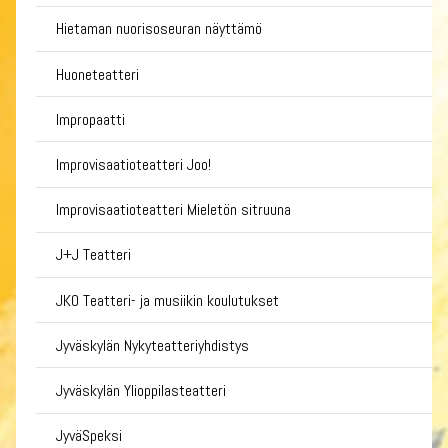
Hietaman nuorisoseuran näyttämö
Huoneteatteri
Impropaatti
Improvisaatioteatteri Joo!
Improvisaatioteatteri Mieletön sitruuna
J+J Teatteri
JKO Teatteri- ja musiikin koulutukset
Jyväskylän Nykyteatteriyhdistys
Jyväskylän Ylioppilasteatteri
JyväSpeksi