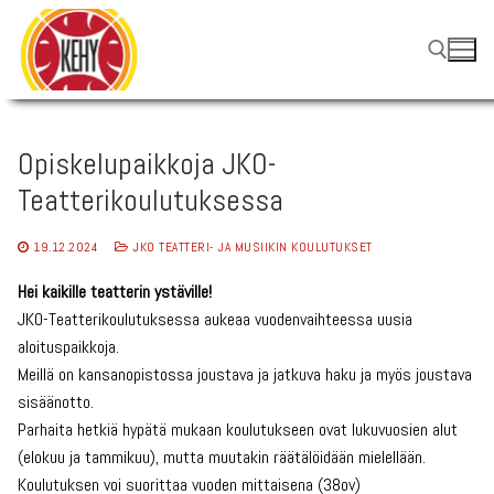
Hyppää
sisältöön
Hae:
Opiskelupaikkoja JKO-
Teatterikoulutuksessa
19.12.2024
JKO TEATTERI- JA MUSIIKIN KOULUTUKSET
Hei kaikille teatterin ystäville!
JKO-Teatterikoulutuksessa aukeaa vuodenvaihteessa uusia
aloituspaikkoja.
Meillä on kansanopistossa joustava ja jatkuva haku ja myös joustava
sisäänotto.
Parhaita hetkiä hypätä mukaan koulutukseen ovat lukuvuosien alut
(elokuu ja tammikuu), mutta muutakin räätälöidään mielellään.
Koulutuksen voi suorittaa vuoden mittaisena (38ov)