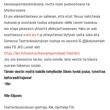
kansanopistokoulutuksena, mutta myös puolivuotisena tai
lyhytkursseina.
Eli jos elämäntilanteesi on sellainen, että etsit fiksua, kehittävää,
mukavaa ja sivistävää touhua arkipäiviisi välille tammi-toukokuu,
niin otapa pikaisesti yhteyttä allekirjoittaneeseen. Haku on auki
osoitteessa
www.jko.fi
ja yhteystietoni löytyvät sieltä sekä alta.
Somessa Teatterikoulutuksen touhuja voi seurata IG @jkoluovatalat
sekä FB JKO Luovat alat
https://jko.fi/koulutus/
kansanopistolinjat/teatteri/
Jos siis kiinnostus heräsi, soita minulle, laita viestiä tai kilauta
suoraan hakemus sisään.
Tämän viestin myötä kaikille kehyläisille Oikein hyvää joulua, toivottaa
Aaltoraadittajanne!
-Viki-
Ville Kiljunen
Teatterikoulutuksen opettaja, KM, näyttelijä FIA,