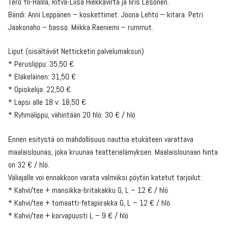
Tero Yli-Halila, Ritva-Liisa Hiekkavirta ja Iiris Lesonen.
Bändi: Anni Leppänen – koskettimet. Joona Lehto – kitara. Petri
Jaakonaho – basso. Miikka Raeniemi – rummut.
Liput (sisältävät Netticketin palvelumaksun)
* Peruslippu: 35,50 €
* Eläkeläinen: 31,50 €
* Opiskelija: 22,50 €
* Lapsi alle 18 v: 18,50 €
* Ryhmälippu, vähintään 20 hlö: 30 € / hlö
Ennen esitystä on mahdollisuus nauttia etukäteen varattava
maalaislounas, joka kruunaa teatterielämyksen. Maalaislounaan hinta
on 32 € / hlö.
Väliajalle voi ennakkoon varata valmiiksi pöytiin katetut tarjoilut:
* Kahvi/tee + mansikka-britakakku G, L – 12 € / hlö
* Kahvi/tee + tomaatti-fetapiirakka G, L – 12 € / hlö
* Kahvi/tee + korvapuusti L – 9 € / hlö