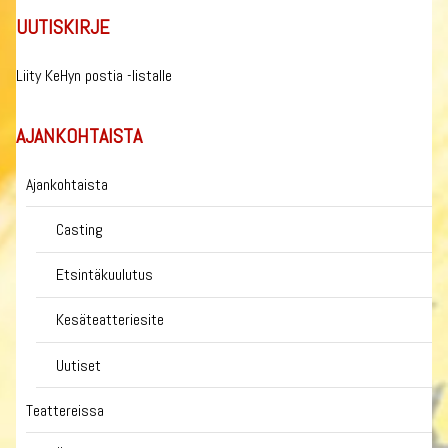
UUTISKIRJE
Liity KeHyn postia -listalle
AJANKOHTAISTA
Ajankohtaista
Casting
Etsintäkuulutus
Kesäteatteriesite
Uutiset
Teattereissa