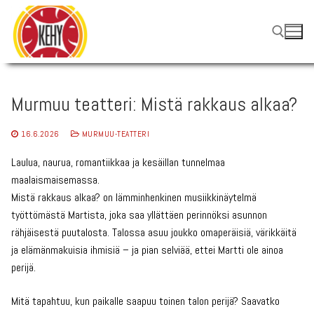
Hyppää
sisältöön
Hae:
Murmuu teatteri: Mistä rakkaus alkaa?
16.6.2026
MURMUU-TEATTERI
Laulua, naurua, romantiikkaa ja kesäillan tunnelmaa
maalaismaisemassa.
Mistä rakkaus alkaa? on lämminhenkinen musiikkinäytelmä
työttömästä Martista, joka saa yllättäen perinnöksi asunnon
rähjäisestä puutalosta. Talossa asuu joukko omaperäisiä, värikkäitä
ja elämänmakuisia ihmisiä – ja pian selviää, ettei Martti ole ainoa
perijä.
Mitä tapahtuu, kun paikalle saapuu toinen talon perijä? Saavatko