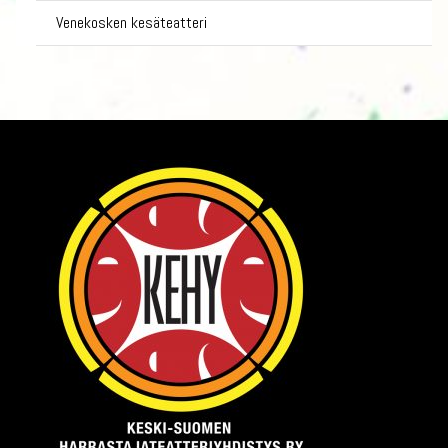
Venekosken kesäteatteri