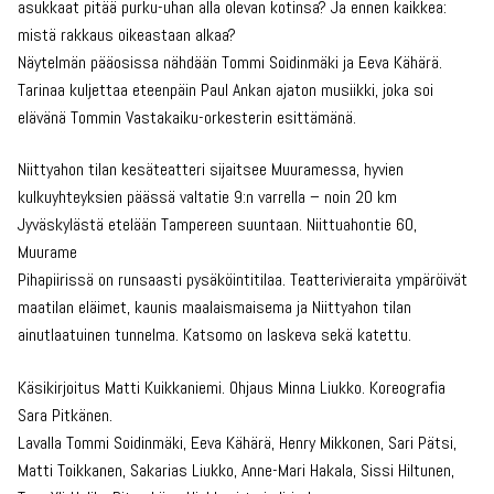
asukkaat pitää purku-uhan alla olevan kotinsa? Ja ennen kaikkea:
mistä rakkaus oikeastaan alkaa?
Näytelmän pääosissa nähdään Tommi Soidinmäki ja Eeva Kähärä.
Tarinaa kuljettaa eteenpäin Paul Ankan ajaton musiikki, joka soi
elävänä Tommin Vastakaiku-orkesterin esittämänä.
Niittyahon tilan kesäteatteri sijaitsee Muuramessa, hyvien
kulkuyhteyksien päässä valtatie 9:n varrella – noin 20 km
Jyväskylästä etelään Tampereen suuntaan. Niittuahontie 60,
Muurame
Pihapiirissä on runsaasti pysäköintitilaa. Teatterivieraita ympäröivät
maatilan eläimet, kaunis maalaismaisema ja Niittyahon tilan
ainutlaatuinen tunnelma. Katsomo on laskeva sekä katettu.
Käsikirjoitus Matti Kuikkaniemi. Ohjaus Minna Liukko. Koreografia
Sara Pitkänen.
Lavalla Tommi Soidinmäki, Eeva Kähärä, Henry Mikkonen, Sari Pätsi,
Matti Toikkanen, Sakarias Liukko, Anne-Mari Hakala, Sissi Hiltunen,