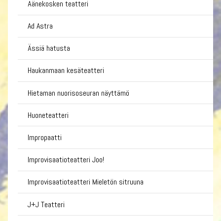
Äänekosken teatteri
Ad Astra
Ässiä hatusta
Haukanmaan kesäteatteri
Hietaman nuorisoseuran näyttämö
Huoneteatteri
Impropaatti
Improvisaatioteatteri Joo!
Improvisaatioteatteri Mieletön sitruuna
J+J Teatteri