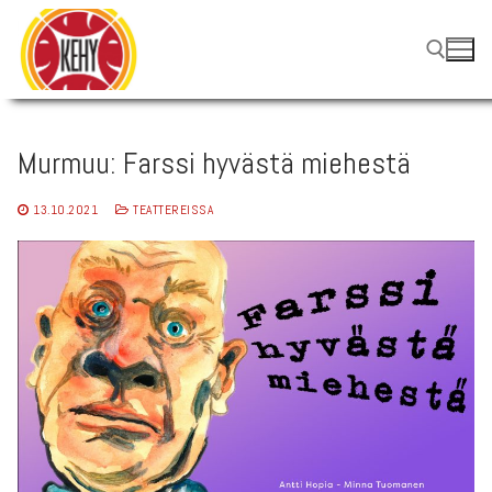
Hyppää
sisältöön
Hae:
Murmuu: Farssi hyvästä miehestä
13.10.2021
TEATTEREISSA