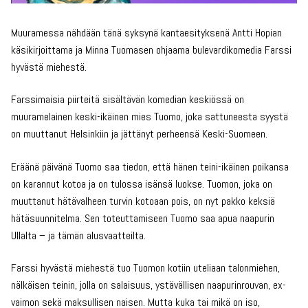
Muuramessa nähdään tänä syksynä kantaesityksenä Antti Hopian
käsikirjoittama ja Minna Tuomasen ohjaama bulevardikomedia Farssi
hyvästä miehestä.
Farssimaisia piirteitä sisältävän komedian keskiössä on
muuramelainen keski-ikäinen mies Tuomo, joka sattuneesta syystä
on muuttanut Helsinkiin ja jättänyt perheensä Keski-Suomeen.
Eräänä päivänä Tuomo saa tiedon, että hänen teini-ikäinen poikansa
on karannut kotoa ja on tulossa isänsä luokse. Tuomon, joka on
muuttanut hätävalheen turvin kotoaan pois, on nyt pakko keksiä
hätäsuunnitelma. Sen toteuttamiseen Tuomo saa apua naapurin
Ullalta – ja tämän alusvaatteilta.
Farssi hyvästä miehestä tuo Tuomon kotiin uteliaan talonmiehen,
nälkäisen teinin, jolla on salaisuus, ystävällisen naapurinrouvan, ex-
vaimon sekä maksullisen naisen. Mutta kuka tai mikä on iso,