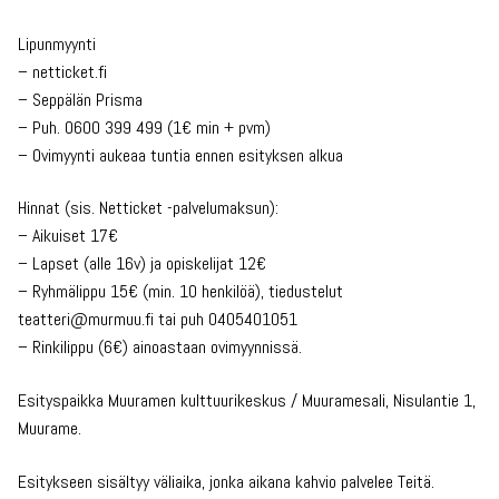
Lipunmyynti
– netticket.fi
– Seppälän Prisma
– Puh. 0600 399 499 (1€ min + pvm)
– Ovimyynti aukeaa tuntia ennen esityksen alkua
Hinnat (sis. Netticket -palvelumaksun):
– Aikuiset 17€
– Lapset (alle 16v) ja opiskelijat 12€
– Ryhmälippu 15€ (min. 10 henkilöä), tiedustelut
teatteri@murmuu.fi tai puh 0405401051
– Rinkilippu (6€) ainoastaan ovimyynnissä.
Esityspaikka Muuramen kulttuurikeskus / Muuramesali, Nisulantie 1,
Muurame.
Esitykseen sisältyy väliaika, jonka aikana kahvio palvelee Teitä.