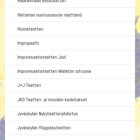
Haukanmaan kesäteatteri
Hietaman nuorisoseuran näyttämö
Huoneteatteri
Impropaatti
Improvisaatioteatteri Joo!
Improvisaatioteatteri Mieletön sitruuna
J+J Teatteri
JKO Teatteri- ja musiikin koulutukset
Jyväskylän Nykyteatteriyhdistys
Jyväskylän Ylioppilasteatteri