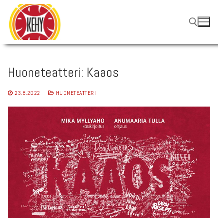
Hyppää
sisältöön
Hae:
Huoneteatteri: Kaaos
23.8.2022
HUONETEATTERI