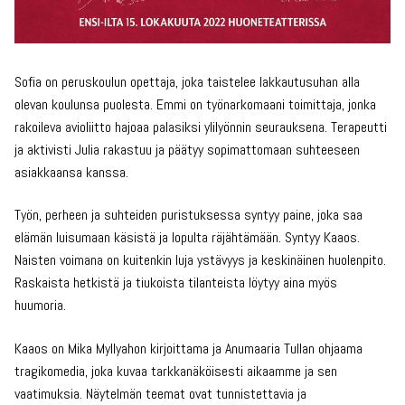
Sofia on peruskoulun opettaja, joka taistelee lakkautusuhan alla
olevan koulunsa puolesta. Emmi on työnarkomaani toimittaja, jonka
rakoileva avioliitto hajoaa palasiksi ylilyönnin seurauksena. Terapeutti
ja aktivisti Julia rakastuu ja päätyy sopimattomaan suhteeseen
asiakkaansa kanssa.
Työn, perheen ja suhteiden puristuksessa syntyy paine, joka saa
elämän luisumaan käsistä ja lopulta räjähtämään. Syntyy Kaaos.
Naisten voimana on kuitenkin luja ystävyys ja keskinäinen huolenpito.
Raskaista hetkistä ja tiukoista tilanteista löytyy aina myös
huumoria.
Kaaos on Mika Myllyahon kirjoittama ja Anumaaria Tullan ohjaama
tragikomedia, joka kuvaa tarkkanäköisesti aikaamme ja sen
vaatimuksia. Näytelmän teemat ovat tunnistettavia ja