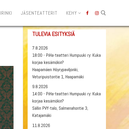
IRINKI
JÄSENTEATTERIT
KEHY
TULEVIA ESITYKSIÄ
Hae:
7.8.2026
18:00 - PiHa-teatteri Humpuuki ry: Kuka
korjaa kesämökin?
Haapamäen Höyrypaviljonki,
Veturipuistontie 1, Haapamäki
9.8.2026
14:00 - PiHa-teatteri Humpuuki ry: Kuka
korjaa kesämökin?
Sällin PVY-talo, Salmenahontie 3,
Katajamäki
11.8.2026