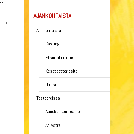
uu
AJANKOHTAISTA
, joka
Ajankohtaista
Casting
Etsintäkuulutus
Kesäteatteriesite
Uutiset
Teattereissa
Äänekosken teatteri
Ad Astra