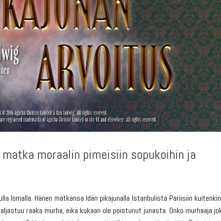
ä matka moraalin pimeisiin sopukoihin ja
lla lomalla. Hänen matkansa Idän pikajunalla Istanbulista Pariisiin kuitenkin
Paljastuu raaka murha, eikä kukaan ole poistunut junasta. Onko murhaaja jo