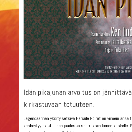
Idän pikajunan arvoitus on jännittäv
kirkastuvaan totuuteen.
Legendaarinen yksityisetsivä Hercule Poirot on viimein ansaitu
keskeytyy äkisti junan jäädessä saarroksiin lumen keskelle. 