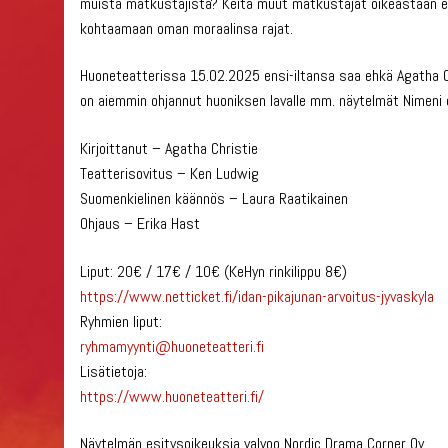
muista matkustajista? Keitä muut matkustajat oikeastaan ede
kohtaamaan oman moraalinsa rajat.
Huoneteatterissa 15.02.2025 ensi-iltansa saa ehkä Agatha Chr
on aiemmin ohjannut huoniksen lavalle mm. näytelmät Nimeni 
Kirjoittanut – Agatha Christie
Teatterisovitus – Ken Ludwig
Suomenkielinen käännös – Laura Raatikainen
Ohjaus – Erika Hast
Liput: 20€ / 17€ / 10€ (KeHyn rinkilippu 8€)
https://www.netticket.fi/idan-
pikajunan-arvoitus-jyvaskyla
Ryhmien liput:
ryhmamyynti@huoneteatteri.fi
Lisätietoja:
https://www.huoneteatteri.fi/
Näytelmän esitysoikeuksia valvoo Nordic Drama Corner Oy.