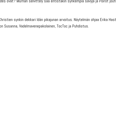
s ovat? Murhan selvittely saa entistäkin synkempiä sävyjä ja Poirot jout
istien synkin dekkari Idän pikajunan arvoitus. Näytelmän ohjaa Erika Hast
on Susanna, Vadelmavenepakolainen, TocToc ja Puhdistus.