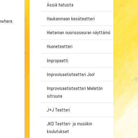
Ässiä hatusta
Haukanmaan kesäteatteri
ewhere.
Hietaman nuorisoseuran näyttämö
Huoneteatteri
Impropaatti
Improvisaatioteatteri Joo!
Improvisaatioteatteri Mieletön
sitruuna
J+J Teatteri
JKO Teatteri- ja musiikin
koulutukset