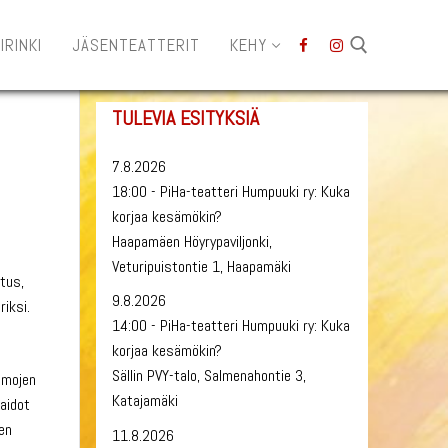
IRINKI
JÄSENTEATTERIT
KEHY
TULEVIA ESITYKSIÄ
Hae:
7.8.2026
18:00 - PiHa-teatteri Humpuuki ry: Kuka
korjaa kesämökin?
Haapamäen Höyrypaviljonki,
Veturipuistontie 1, Haapamäki
stus,
9.8.2026
iksi.
14:00 - PiHa-teatteri Humpuuki ry: Kuka
korjaa kesämökin?
Sällin PVY-talo, Salmenahontie 3,
hmojen
Katajamäki
taidot
een
11.8.2026