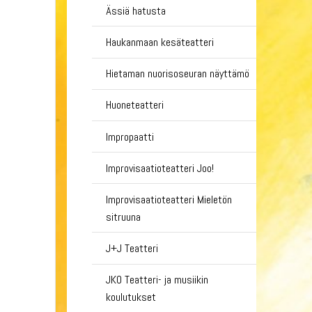
Ässiä hatusta
Haukanmaan kesäteatteri
Hietaman nuorisoseuran näyttämö
Huoneteatteri
Impropaatti
Improvisaatioteatteri Joo!
Improvisaatioteatteri Mieletön
sitruuna
J+J Teatteri
JKO Teatteri- ja musiikin
koulutukset