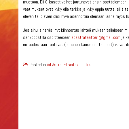
muotoon. Eli C-kasettivelhot joutunevat ensin opettelemaan jot
vaatimukset ovat kyky olla tarkka ja kyky oppia uutta, sillä
olevan tai olevien olisi hyvä asennoitua olemaan läsnä myös ha
Jos sinulla heräsi nyt kiinnostus lähteä mukaan tällaiseen mi
sähköpostilla osoitteeseen
adastrateatteri@gmail.com
ja k
entuudestaan tuntevat (ja hänen kanssaan tehneet) voivat il
Posted in
Ad Astra
,
Etsintäkuulutus