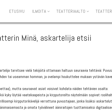
ETUSIVU
ILMOITA
TEATTERIAALTO
TEATTER
terin Minä, askartelija etsii
rtelija tarvitsee vielä tekijöitä ottamaan haltuun seuraavia tehtäviä: Puvu
aa yhden tai useamman homman, ja ovelampi houkuttelee mukaan ystävän kaver
pettaa), mutta seuraavat asiat voisivat kohdata näiden tehtävien osalta:
kä kyky löytää vaatekaapeista ja kirpputoreilta näytelmään sopivat rooliha
rillisempi kirpputorikävelijä verrattuna puvustajaan, jonka lisäksi askartelu
n äänimaisemasta ja omata työvälineet ääniraitojen tuottamiseksi digitaalis