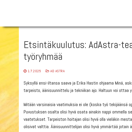
Hyppää
sisältöön
Etsintäkuulutus: AdAstra-teat
työryhmää
1.7.2025
AD ASTRA
Syksyllä ensi-iltansa saava ja Erika Hastin ohjaama Minä, aska
tarpeisto, äänisuunnittelu ja tekniikan ajo. Haltuun voi ott
Mitään varsinaisia vaatimuksia ei ole (koska työ tekijäänsä o
Puvustuksen osalta olisi hyvä osata ainakin nappi ommella se
vaatetukset. Tarpeiston hoitajan olisi hyvä olla vieläkin mesta
olisivat valttia. Äänisuunnittelijan olisi hyvä ymmärtää jotai