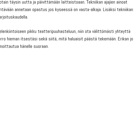
ain täysin uutta ja päivittämään laitteistoaan. Tekniikan ajajien ainoat
 tehtävään annetaan opastus jos kyseessä on vasta-alkaja. Lisäksi tekniikan
rjoituskaudella.
elenkiintoiseen pikku teatteripuuhasteluun, niin ota välittömästi yhteyttä
erro hieman itsestäsi sekä siitä, mitä haluaisit päästä tekemään. Erikan jo
moittautua hänelle suoraan.