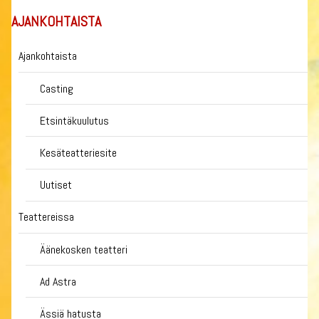
AJANKOHTAISTA
Ajankohtaista
Casting
Etsintäkuulutus
Kesäteatteriesite
Uutiset
Teattereissa
Äänekosken teatteri
Ad Astra
Ässiä hatusta