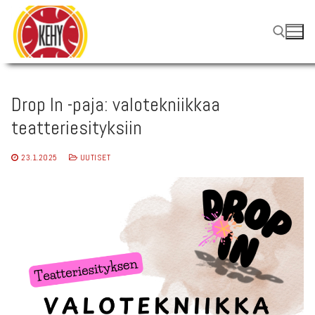
Hyppää
sisältöön
Hae:
Drop In -paja: valotekniikkaa
teatteriesityksiin
23.1.2025
UUTISET