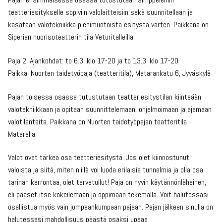
teatteriesitykselle sopiviin valolaitteisiin sekä suunnitellaan ja
kasataan valotekniikka pienimuotoista esitystä varten. Paikkana on
Siperian nuorisoteatterin tila Veturitalleilla.
Paja 2. Ajankohdat: to 6.3. klo 17-20 ja to 13.3. klo 17-20
Paikka: Nuorten taidetyöpaja (teatteritila), Matarankatu 6, Jyväskylä
Pajan toisessa osassa tutustutaan teatteriesitystilan kiinteään
valotekniikkaan ja opitaan suunnittelemaan, ohjelmoimaan ja ajamaan
valotilanteita. Paikkana on Nuorten taidetyöpajan teatteritila
Mataralla.
Valot ovat tärkeä osa teatteriesitystä. Jos olet kiinnostunut
valoista ja siitä, miten niillä voi luoda erilaisia tunnelmia ja olla osa
tarinan kerrontaa, olet tervetullut! Paja on hyvin käytännönläheinen,
eli pääset itse kokeilemaan ja oppimaan tekemällä. Voit halutessasi
osallistua myös vain jompaankumpaan pajaan. Pajan jälkeen sinulla on
halutessasi mahdollisuus päästä osaksi upeaa