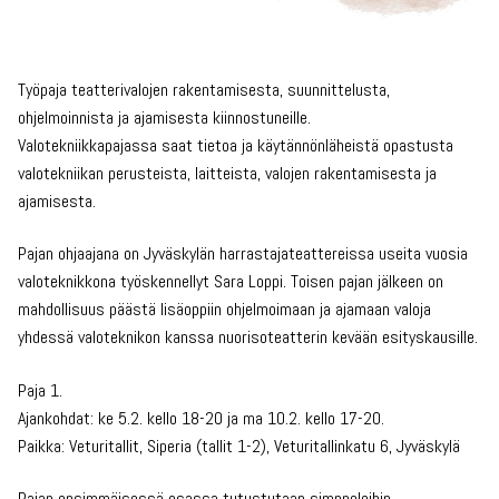
Työpaja teatterivalojen rakentamisesta, suunnittelusta,
ohjelmoinnista ja ajamisesta kiinnostuneille.
Valotekniikkapajassa saat tietoa ja käytännönläheistä opastusta
valotekniikan perusteista, laitteista, valojen rakentamisesta ja
ajamisesta.
Pajan ohjaajana on Jyväskylän harrastajateattereissa useita vuosia
valoteknikkona työskennellyt Sara Loppi. Toisen pajan jälkeen on
mahdollisuus päästä lisäoppiin ohjelmoimaan ja ajamaan valoja
yhdessä valoteknikon kanssa nuorisoteatterin kevään esityskausille.
Paja 1.
Ajankohdat: ke 5.2. kello 18-20 ja ma 10.2. kello 17-20.
Paikka: Veturitallit, Siperia (tallit 1-2), Veturitallinkatu 6, Jyväskylä
Pajan ensimmäisessä osassa tutustutaan simppeleihin