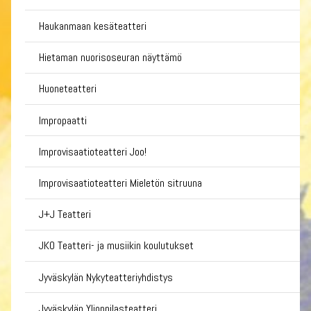
Haukanmaan kesäteatteri
Hietaman nuorisoseuran näyttämö
Huoneteatteri
Impropaatti
Improvisaatioteatteri Joo!
Improvisaatioteatteri Mieletön sitruuna
J+J Teatteri
JKO Teatteri- ja musiikin koulutukset
Jyväskylän Nykyteatteriyhdistys
Jyväskylän Ylioppilasteatteri