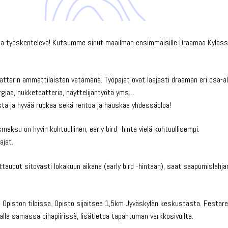
ssa työskentelevä! Kutsumme sinut maailman ensimmäisille Draamaa Kyläss
atterin ammattilaisten vetämänä. Työpajat ovat laajasti draaman eri osa-al
rgiaa, nukketeatteria, näyttelijäntyötä yms…
ta ja hyvää ruokaa sekä rentoa ja hauskaa yhdessäoloa!
maksu on hyvin kohtuullinen, early bird -hinta vielä kohtuullisempi.
ajat.
ittaudut sitovasti lokakuun aikana (early bird -hintaan), saat saapumislahja
en Opiston tiloissa. Opisto sijaitsee 1,5km Jyväskylän keskustasta. Festarei
la samassa pihapiirissä, lisätietoa tapahtuman verkkosivuilta.