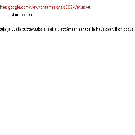
sites.google.com/view/
draamaakylss2024/etusivu
ttautumislomakkeen.
uja ja uusia tuttavuuksia, sekä viettämään rentoa ja hauskaa viikonloppua