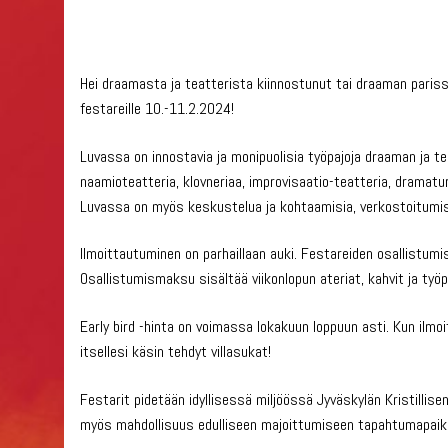
Hei draamasta ja teatterista kiinnostunut tai draaman pari
festareille 10.-11.2.2024!
Luvassa on innostavia ja monipuolisia työpajoja draaman ja te
naamioteatteria, klovneriaa, improvisaatio-teatteria, dramatu
Luvassa on myös keskustelua ja kohtaamisia, verkostoitumis
Ilmoittautuminen on parhaillaan auki. Festareiden osallistumis
Osallistumismaksu sisältää viikonlopun ateriat, kahvit ja työp
Early bird -hinta on voimassa lokakuun loppuun asti. Kun ilmo
itsellesi käsin tehdyt villasukat!
Festarit pidetään idyllisessä miljöössä Jyväskylän Kristillis
myös mahdollisuus edulliseen majoittumiseen tapahtumapaikal