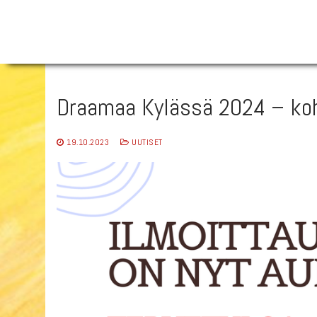
Hyppää
sisältöön
Draamaa Kylässä 2024 – koht
19.10.2023
UUTISET