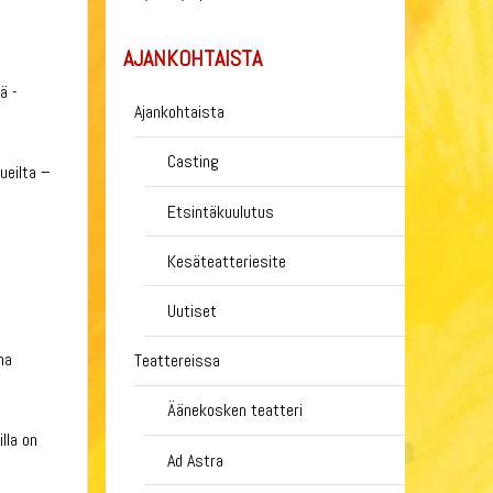
AJANKOHTAISTA
ä -
Ajankohtaista
Casting
ueilta –
Etsintäkuulutus
Kesäteatteriesite
Uutiset
na
Teattereissa
Äänekosken teatteri
lla on
Ad Astra