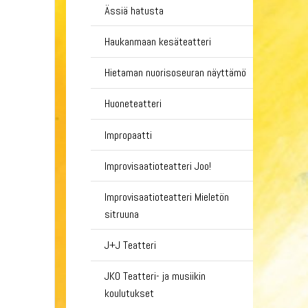
Ässiä hatusta
Haukanmaan kesäteatteri
Hietaman nuorisoseuran näyttämö
Huoneteatteri
Impropaatti
Improvisaatioteatteri Joo!
Improvisaatioteatteri Mieletön
sitruuna
J+J Teatteri
JKO Teatteri- ja musiikin
koulutukset