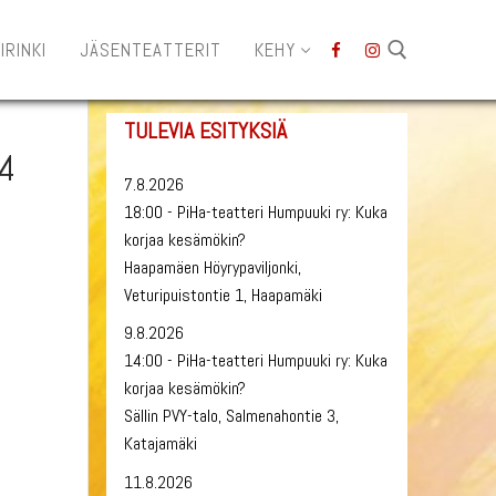
IRINKI
JÄSENTEATTERIT
KEHY
TULEVIA ESITYKSIÄ
Hae:
24
7.8.2026
18:00 - PiHa-teatteri Humpuuki ry: Kuka
korjaa kesämökin?
Haapamäen Höyrypaviljonki,
Veturipuistontie 1, Haapamäki
9.8.2026
14:00 - PiHa-teatteri Humpuuki ry: Kuka
korjaa kesämökin?
Sällin PVY-talo, Salmenahontie 3,
Katajamäki
11.8.2026