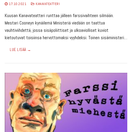
17.10.2021
KANAVATEATTERI
Kuusan Kanavateatteri runttaa jälleen farssivaihteen silmään.
Mestari Cooneyn kynäilemä Ministeriä viedään on taattua
vauhtiviihdettä, jossa sisäpoliittiset ja ulkoaviolliset kuviot
kietoutuvat toisiinsa hervottomaksi vyyhdeksi. Toinen sisäministeri…
LUE LISÄÄ →