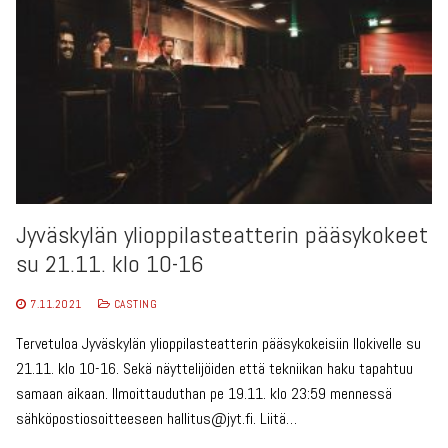
Jyväskylän ylioppilasteatterin pääsykokeet
su 21.11. klo 10-16
7.11.2021
CASTING
Tervetuloa Jyväskylän ylioppilasteatterin pääsykokeisiin Ilokivelle su
21.11. klo 10-16. Sekä näyttelijöiden että tekniikan haku tapahtuu
samaan aikaan. Ilmoittauduthan pe 19.11. klo 23:59 mennessä
sähköpostiosoitteeseen hallitus@jyt.fi. Liitä…