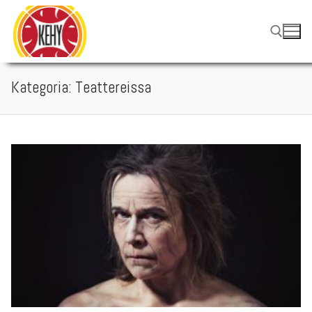
Hyppää
sisältöön
Kategoria:
Teattereissa
Hae: