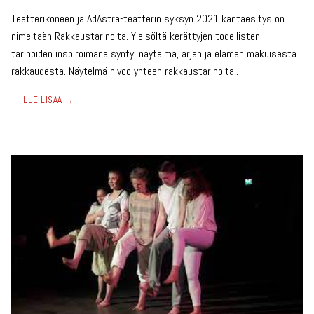
Teatterikoneen ja AdAstra-teatterin syksyn 2021 kantaesitys on
nimeltään Rakkaustarinoita. Yleisöltä kerättyjen todellisten
tarinoiden inspiroimana syntyi näytelmä, arjen ja elämän makuisesta
rakkaudesta. Näytelmä nivoo yhteen rakkaustarinoita,…
LUE LISÄÄ →