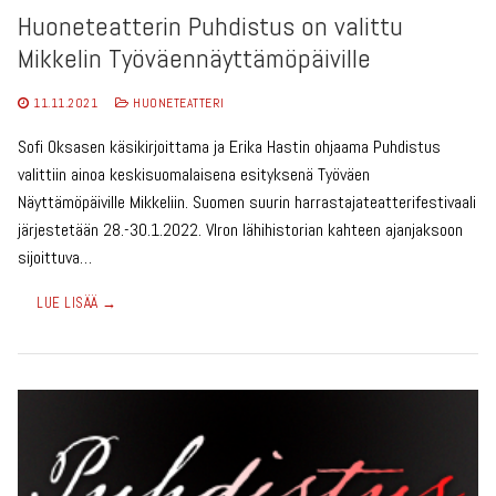
Huoneteatterin Puhdistus on valittu
Mikkelin Työväennäyttämöpäiville
11.11.2021
HUONETEATTERI
Sofi Oksasen käsikirjoittama ja Erika Hastin ohjaama Puhdistus
valittiin ainoa keskisuomalaisena esityksenä Työväen
Näyttämöpäiville Mikkeliin. Suomen suurin harrastajateatterifestivaali
järjestetään 28.-30.1.2022. VIron lähihistorian kahteen ajanjaksoon
sijoittuva…
LUE LISÄÄ →