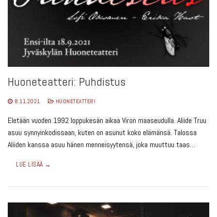
Huoneteatteri: Puhdistus
8.11.2021
HUONETEATTERI
Eletään vuoden 1992 loppukesän aikaa Viron maaseudulla. Aliide Truu
asuu synnyinkodissaan, kuten on asunut koko elämänsä. Talossa
Aliiden kanssa asuu hänen menneisyytensä, joka muuttuu taas…
LUE LISÄÄ →