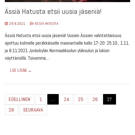
Ässiä Hatusta etsii uusia jäseniä!
29.9.2021
ÄSSIÄ HATUSTA
Ässiä Hatusta etsii uusia jäseniä! Uusien Ässien valintatilaisuus
ajoittuu kolmelle peräkkäiselle maanantaille kello 17-20: 25.10., 1.11.
ja 8.11.2021 Jyväskylän Normaalikoulun yläkoulun ja lukion
näyttämöllä. Toivomme,…
LUE LISÄÄ →
Artikkelien
EDELLINEN
1
…
24
25
26
27
sivutus
28
SEURAAVA