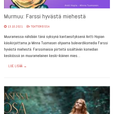
Murmuu: Farssi hyvästä miehestä
13.10.2021
TEATTEREISSA
Muuramessa nähdään tänä syksynä kantaesityksenä Antti Hopian
käsikirjoittama ja Minna Tuomasen ohjaama bulevardikomedia Farssi
hyvästä miehestä. Farssimaisia piirteitä sisältävän komedian
keskiössä on muuramelainen keski-ikäinen mies…
LUE LISÄÄ →