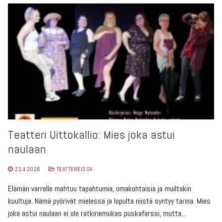
Teatteri Uittokallio: Mies joka astui
naulaan
21.4.2026
TEATTEREISSA
Elämän varrelle mahtuu tapahtumia, omakohtaisia ja muiltakin
kuultuja. Nämä pyörivät mielessä ja lopulta niistä syntyy tarina. Mies
joka astui naulaan ei ole ratkiriemukas puskafarssi, mutta…