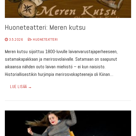
Huoneteatteri: Meren kutsu
3.5.2026
HUONETEATTERI
Meren kutsu sijoittuu 1800-luvulle laivanvarustajaperheeseen,
satamakapakkaan ja merirosvolaivalle. Satamaan on saapunut
aikaansa nähden outo laivan miehistö – ei kun naisisto.
Historiallisestikin hurjimpia merirosvokapteeneja oli Kiinan…
LUE LISÄÄ →