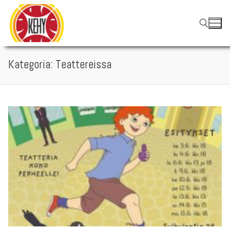
Hyppää
sisältöön
Kategoria:
Teattereissa
Hae: