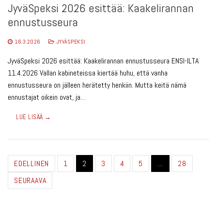
JyväSpeksi 2026 esittää: Kaakelirannan
ennustusseura
16.3.2026
JYVÄSPEKSI
JyväSpeksi 2026 esittää: Kaakelirannan ennustusseura ENSI-ILTA
11.4.2026 Vallan kabineteissa kiertää huhu, että vanha
ennustusseura on jälleen herätetty henkiin. Mutta keitä nämä
ennustajat oikein ovat, ja…
LUE LISÄÄ →
Artikkelien
EDELLINEN
1
2
3
4
5
…
28
sivutus
SEURAAVA