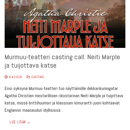
Murmuu-teatteri casting call: Neiti Marple
ja tuijottava katse
9.4.2026
CASTING
Ensi syksynä Murmuu-teatteri tuo näyttämölle dekkarikuningatar
Agatha Christien mestarillisen rikostarinan Neiti Marple ja tuijottava
katse, missä brittihuumori ja klassisen kimurantti juoni kohtaavat
Englannin maaseudun idyllisissä…
LUE LISÄÄ →