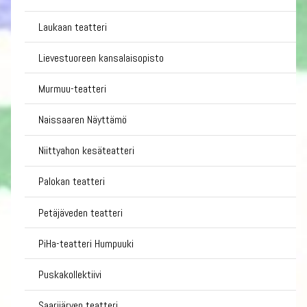
Laukaan teatteri
Lievestuoreen kansalaisopisto
Murmuu-teatteri
Naissaaren Näyttämö
Niittyahon kesäteatteri
Palokan teatteri
Petäjäveden teatteri
PiHa-teatteri Humpuuki
Puskakollektiivi
Saarijärven teatteri