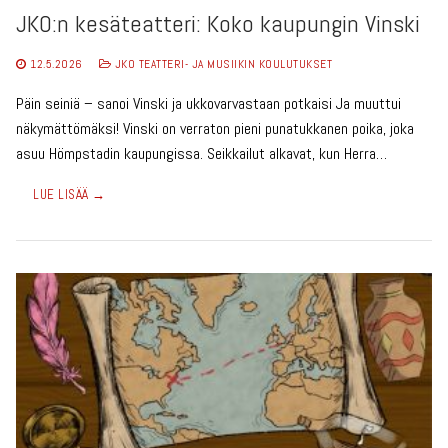
JKO:n kesäteatteri: Koko kaupungin Vinski
12.5.2026
JKO TEATTERI- JA MUSIIKIN KOULUTUKSET
Päin seiniä – sanoi Vinski ja ukkovarvastaan potkaisi Ja muuttui
näkymättömäksi! Vinski on verraton pieni punatukkanen poika, joka
asuu Hömpstadin kaupungissa. Seikkailut alkavat, kun Herra…
LUE LISÄÄ →