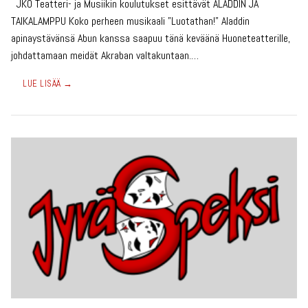
JKO Teatteri- ja Musiikin koulutukset esittävät ALADDIN JA
TAIKALAMPPU Koko perheen musikaali ”Luotathan!” Aladdin
apinaystävänsä Abun kanssa saapuu tänä keväänä Huoneteatterille,
johdattamaan meidät Akraban valtakuntaan.…
LUE LISÄÄ →