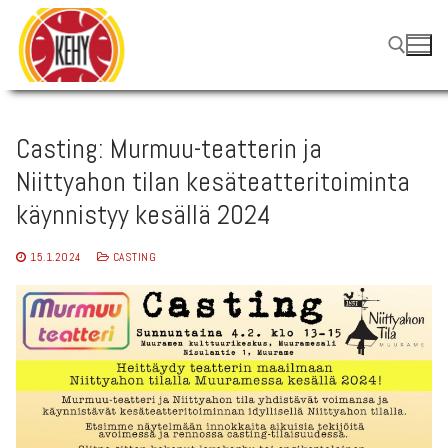
Hyppää
sisältöön
Hae:
Casting: Murmuu-teatterin ja
Niittyahon tilan kesäteatteritoiminta
käynnistyy kesällä 2024
15.1.2024
CASTING