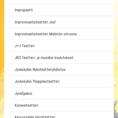
Impropaatti
Improvisaatioteatteri Joo!
Improvisaatioteatteri Mieletön sitruuna
J+J Teatteri
JKO Teatteri- ja musiikin koulutukset
Jyväskylän Nykyteatteriyhdistys
Jyväskylän Ylioppilasteatteri
JyväSpeksi
Kanavateatteri
Keurusselän kesäteatteri