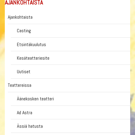
AJANKOHTAISTA
Ajankohtaista
Casting
Etsintäkuulutus
Kesäteatteriesite
Uutiset
Teattereissa
Äänekosken teatteri
Ad Astra
Ässiä hatusta