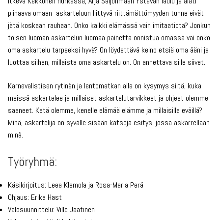
Itkevä Kekkonen nurkassa, Arja Saijonmaan Ystävän laulu ja alati
piinaava omaan askarteluun liittyvä riittämättömyyden tunne eivät
jätä koskaan rauhaan. Onko kaikki elämässä vain imitaatiota? Jonkun
toisen luoman askartelun luomaa painetta onnistua omassa vai onko
oma askartelu tarpeeksi hyvä? On löydettävä keino etsiä oma ääni ja
luottaa siihen, millaista oma askartelu on. On annettava sille siivet.
Karnevalistisen rytinän ja lentomatkan alla on kysymys siitä, kuka
meissä askartelee ja millaiset askartelutarvikkeet ja ohjeet olemme
saaneet. Ketä olemme, kenelle elämää elämme ja millaisilla eväillä?
Minä, askartelija on syvälle sisään katsoja esitys, jossa askarrellaan
minä.
Työryhmä:
Käsikirjoitus: Leea Klemola ja Rosa-Maria Perä
Ohjaus: Erika Hast
Valosuunnittelu: Ville Jaatinen