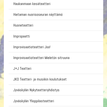
Haukanmaan kesäteatteri
Hietaman nuorisoseuran näyttämö
Huoneteatteri
Impropaatti
Improvisaatioteatteri Joo!
Improvisaatioteatteri Mieletön sitruuna
J+J Teatteri
JKO Teatteri- ja musiikin koulutukset
Jyväskylän Nykyteatteriyhdistys
Jyväskylän Ylioppilasteatteri