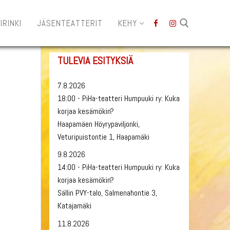
IRINKI
JÄSENTEATTERIT
KEHY
TULEVIA ESITYKSIÄ
Hae:
7.8.2026
18:00 - PiHa-teatteri Humpuuki ry: Kuka
korjaa kesämökin?
Haapamäen Höyrypaviljonki,
Veturipuistontie 1, Haapamäki
9.8.2026
14:00 - PiHa-teatteri Humpuuki ry: Kuka
korjaa kesämökin?
Sällin PVY-talo, Salmenahontie 3,
Katajamäki
11.8.2026