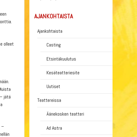
seen
AJANKOHTAISTA
onttia.
Ajankohtaista
e olleet
Casting
Etsintäkuulutus
Kesäteatteriesite
mään.
Uutiset
Muista
 – jätä
Teattereissa
ja
Äänekosken teatteri
a –
Ad Astra
ellän