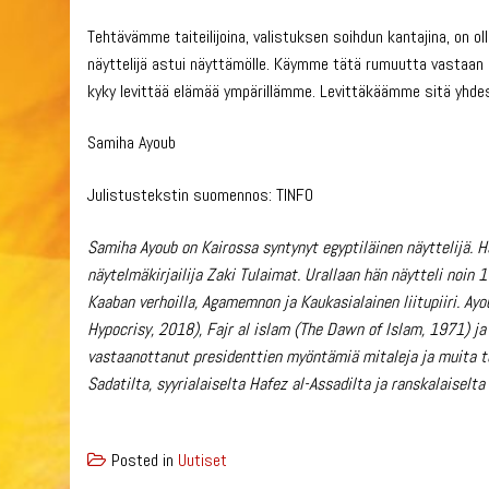
Tehtävämme taiteilijoina, valistuksen soihdun kantajina, on ol
näyttelijä astui näyttämölle. Käymme tätä rumuutta vastaan kai
kyky levittää elämää ympärillämme. Levittäkäämme sitä yhdes
Samiha Ayoub
Julistustekstin suomennos: TINFO
Samiha Ayoub on Kairossa syntynyt egyptiläinen näyttelijä.
näytelmäkirjailija Zaki Tulaimat. Urallaan hän näytteli noin
Kaaban verhoilla, Agamemnon ja Kaukasialainen liitupiiri. Ayo
Hypocrisy, 2018), Fajr al islam (The Dawn of Islam, 1971) ja 
vastaanottanut presidenttien myöntämiä mitaleja ja muita t
Sadatilta, syyrialaiselta Hafez al-Assadilta ja ranskalaiselta
Posted in
Uutiset