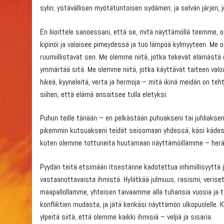
sylin; ystävällisen myötätuntoisen sydämen; ja selvän järjen, jo
En liioittele sanoessani, että se, mitä näyttämöllä teemme, 
kipinöi ja valaisee pimeydessä ja tuo lämpöä kylmyyteen. Me o
ruumiillistavat sen. Me olemme niitä, jotka tekevät elämästä
ymmärtää sitä. Me olemme niitä, jotka käyttävät taiteen valo
hikeä, kyyneleitä, verta ja hermoja – mitä ikinä meidän on 
siihen, että elämä ansaitsee tulla eletyksi.
Puhun teille tänään – en pelkästään puhuakseni tai juhliakseni
pikemmin kutsuakseni teidät seisomaan yhdessä, käsi kädes
kuten olemme tottuneita huutamaan näyttämöillämme – her
Pyydän teitä etsimään itsestänne kadotettua inhimillisyyttä 
vastaanottavaista ihmistä. Hylätkää julmuus, rasismi, veriset k
maapallollamme, yhteisen taivaamme alla tuhansia vuosia ja t
konfliktien mudasta, ja jätä kenkäsi näyttämön ulkopuolelle. Ke
ylpeitä siitä, että olemme kaikki ihmisiä – veljiä ja sisaria.