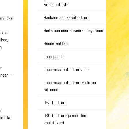
Ässiä hatusta
Haukanmaan kesäteatteri
en, joka
Hietaman nuorisoseuran näyttämö
uksia
ikaa,
Huoneteatteri
n
Impropaatti
an
Improvisaatioteatteri Joo!
äneen –
Improvisaatioteatteri Mieletön
sitruuna
J+J Teatteri
en
JKO Teatteri- ja musiikin
an olla
koulutukset