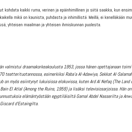
lut kohdata kaikki ruma, verinen ja epäinhimillinen jo siitä saakka, kun ens
kella mikä on kaunista, puhdasta ja inhimillistä. Meillä, ei kenelläkään muu
sä, yhteisen maailman ja yhteisen ihmiskunnan puolesta.
 Hän valmistui draamakorkeakoulusta 1953, jossa hänen opettajanaan toimi
 170 teatterituotannossa, esimerkiksi Raba’a Al-Adawiya, Sekkat Al-Salamah
ub on myös esiintynyt lukuisissa elokuvissa, kuten Ard Al Nefaq (The Land 
Bain El Atlal (Among the Ruins, 1959) ja lisäksi televisiosarjoissa. Hän on
unnustuksia elämäntyöstään egyptiläisiltä Gamal Abdel Nasserilta ja Anw
 Giscard d’Estaingilta.