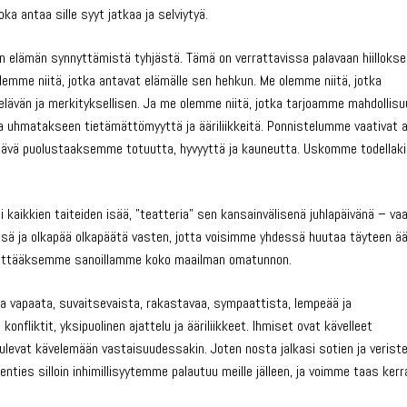
ka antaa sille syyt jatkaa ja selviytyä.
on elämän synnyttämistä tyhjästä. Tämä on verrattavissa palavaan hiillokse
lemme niitä, jotka antavat elämälle sen hehkun. Me olemme niitä, jotka
 elävän ja merkityksellisen. Ja me olemme niitä, jotka tarjoamme mahdollisu
a uhmatakseen tietämättömyyttä ja ääriliikkeitä. Ponnistelumme vaativat a
tehtävä puolustaaksemme totuutta, hyvyyttä ja kauneutta. Uskomme todellaki
 kaikkien taiteiden isää, ”teatteria” sen kansainvälisenä juhlapäivänä – va
sä ja olkapää olkapäätä vasten, jotta voisimme yhdessä huutaa täyteen ä
ättääksemme sanoillamme koko maailman omatunnon.
ja vapaata, suvaitsevaista, rakastavaa, sympaattista, lempeää ja
onfliktit, yksipuolinen ajattelu ja ääriliikkeet. Ihmiset ovat kävelleet
ulevat kävelemään vastaisuudessakin. Joten nosta jalkasi sotien ja verist
nties silloin inhimillisyytemme palautuu meille jälleen, ja voimme taas kerr