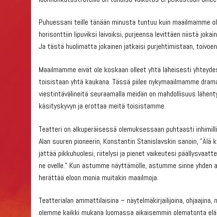
Puhuessani teille tänään minusta tuntuu kuin maailmamme olisi
horisonttiin lipuviksi laivoiksi, purjeensa levittäen niistä jo
Ja tästä huolimatta jokainen jatkaisi purjehtimistaan, toivoe
Maailmamme eivät ole koskaan olleet yhtä läheisesti yhteyde
toisistaan yhtä kaukana. Tässä piilee nykymaailmamme dramaat
viestintävälineitä seuraamalla meidän on mahdollisuus lähent
käsityskyvyn ja erottaa meitä toisistamme.
Teatteri on alkuperäisessä olemuksessaan puhtaasti inhimil
Alan suuren pioneerin, Konstantin Stanislavskin sanoin, ”Älä k
jättää pikkuhuolesi, riitelysi ja pienet vaikeutesi päällysvaatt
ne ovelle.” Kun astumme näyttämölle, astumme sinne yhden ain
herättää eloon monia muitakin maailmoja.
Teatterialan ammattilaisina – näytelmäkirjailijoina, ohjaajina, n
olemme kaikki mukana luomassa aikaisemmin olematonta elämä