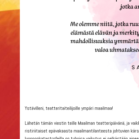
Ystävilleni, teatteritaiteilijoille ympäri maailmaa!
Lähetän tämän viestin teille Maailman teatteripäivänä, ja vaik
ristiriitaiset epävakaasta maailmantilanteesta johtuvien kärsi
luonnonkatastrofeilla on tuhoisa vaikutus ei pelkästään aine