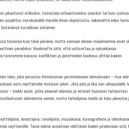
 jakautunut erillisiksi, toisistaan erkaantuneiksi saariksi tai kuin sumui
kainen purjehtisi myrskyävällä merellä ilman ohjeistusta, näkemättä edes horis
n löytävänsä turvallisen sataman.
ssä toisiinsa kuin tänä päivänä, mutta samaan aikaan maailmamme eivät ol
tinen paradoksi. Huolimatta siitä, että uutisvirtaa ja nykyaikaisia
yä toistemme kanssa, konfliktien ja jännitteiden kauheus ylittää kaiken
linen teko, joka perustuu ihmiskunnan perimmäiseen olemukseen – itse elä
oskaan astu näyttämölle mutaisin jaloin. Jätä pöly ja lika sen ulkopuolelle. 
eisiisi – kaikki asiat, jotka pilaavat elämäsi ja vetävät huomiosi taiteestasi
utlaatuisen elämämme voimin, mutta taiteilijoina meillä on kyky jakautua 
äyttelijöinä, lavastajina, runoilijoina, muusikoina, koreografeina ja teknikoin
ä näyttämölle. Tämä elämä ansaitsee välittävän käden pitelemään sitä; h