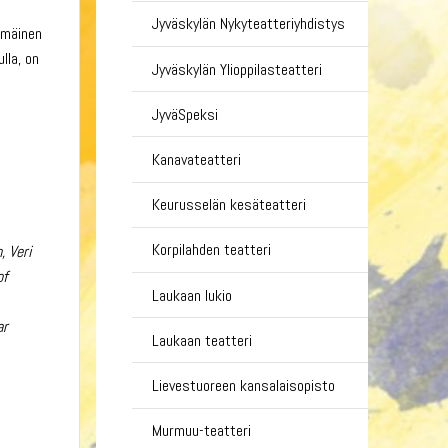
Jyväskylän Nykyteatteriyhdistys
immäinen
lla, on
Jyväskylän Ylioppilasteatteri
JyväSpeksi
Kanavateatteri
Keurusselän kesäteatteri
Korpilahden teatteri
, Veri
of
Laukaan lukio
ar
Laukaan teatteri
Lievestuoreen kansalaisopisto
Murmuu-teatteri