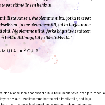
ka olen ikionnellinen saadessani puhua teille, minua vavisuttaa ja tunteeni 
mysten vuoksi. Maailmaamme koettelevilla konflikteilla, sodilla ja
ellisesti, mutta myös henkisesti, ne vaikuttavat mielenrauhaamme.