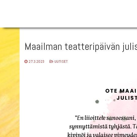
Hyppää
sisältöön
Maailman teatteripäivän juli
27.3.2023
UUTISET